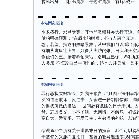
贫民出身，目标45周岁、最迟47周岁，有1亿资产
本站网友 匿名
巫术盛行、邪灵受尊、其他异教崇拜亦大行其道。
做的明确预测：“在后来的时候，必有人离弃真道、听
翰，若望）描述的黑暗景象，从中我们可以看出邪
有烟从坑里往上冒，好像大火炉的烟。日头和天空
作他们的王。按着希伯来话，名叫亚巴顿，希利尼
人类却“不悔改自己手所作的，还是去拜鬼魔，又不
本站网友 匿名
罪行恶状大幅增长。如我主预言：“只因不法的事增多
次的道德败坏，反过来，又会进一步削弱信仰，周
的惨状所做的描述：“世间必有危险的日子来到。
母、忘恩负义、心不圣洁、无亲情、不解怨，好说
高自大、爱宴乐、不爱天主，有敬虔的外貌，却背了敬
综观圣经中所有关于世界末日的预言，我们可以得
于基督的兴趣不复往日，基督的教导遍遭漠视和嘲