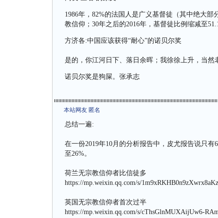
1986年，82%的法国人是广义基督徒（其中绝大部
教信仰；30年之后的2016年，基督徒比例缩减至51
方济各:中国应该获得“耐心”的诺贝尔奖
是的，你江河日下、落日余晖；我徐徐上升，当然
诺贝尔奖是狗屎。张承志
本站网友 匿名
总结一遍:
在一份2019年10月的分析报告中，皮尤报告说只
至26%。
荷兰无宗教信仰者比信徒多
https://mp.weixin.qq.com/s/1m9xRKHB0n9zXwrx8aK
英国无宗教信仰者首次过半
https://mp.weixin.qq.com/s/cThsGlnMUXAijUw6-R