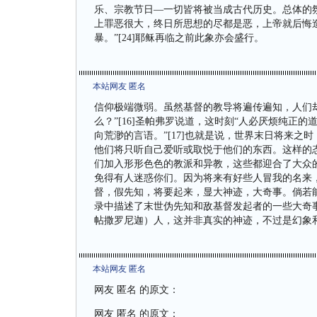
乐、宗教节日—一切皆将被当成古代历史。总体的
上罪恶很大，终日所思想的尽都是恶，上帝就后悔
暴。”[24]耶稣再临之前此象亦会盛行。
本站网友 匿名
信仰极端微弱。虽然基督的教导将遍传遍知，人们
么？”[16]圣帕弗罗说道，这时刻“人必厌烦纯正
向荒渺的言语。”[17]也就是说，世界末日将来
他们将只听自己爱听或取悦于他们的东西。这样的
们加入形形色色的教派和异教，这些都迎合了大众
免得有人迷惑你们。因为将来有好些人冒我的名来，
督，假先知，将要起来，显大神迹，大奇事。倘若能
录中描述了末世伪先知和敌基督发起者的一些大奇
帖撒罗尼迦）人，这并非真实的神迹，不过是幻象
本站网友 匿名
网友 匿名 的原文：
网友 匿名 的原文：