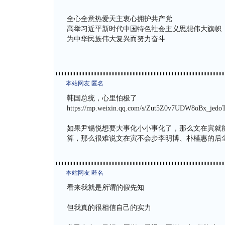
全心全意热爱天主衷心拥护共产党
高举习近平新时代中国特色社会主义思想伟大旗帜
为中华民族伟大复兴而努力奋斗
本站网友 匿名
韩国总统，心里怕极了
https://mp.weixin.qq.com/s/Zut5Z0v7UDW8oBx_jedo
如果尹锡悦想要大事化小小事化了，那么文在寅就
算，那么很难说文在寅不会步李明博、朴槿惠的后
本站网友 匿名
看来我就是所谓的假先知
但我真的很相信自己的实力