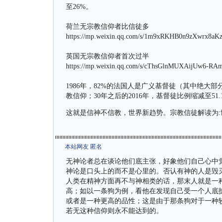
至26%。
荷兰无宗教信仰者比信徒多
https://mp.weixin.qq.com/s/1m9xRKHB0n9zXwrx8aK
英国无宗教信仰者首次过半
https://mp.weixin.qq.com/s/cThsGlnMUXAijUw6-R
1986年，82%的法国人是广义基督徒（其中绝大部
教信仰；30年之后的2016年，基督徒比例缩减至51
这就是信神不信教，世界新趋势。宗教信徒解读为:
本站网友 匿名
无神论者总在谈论他们底主张，好象他们自己心中
神论是口头上的而不是心里的。否认有神的人是毁
人类在精神方面再不与神相类的话，那末人就是一
高；如以一条狗为例，看他在发现自己受一个人底
或者是一种更高的品性；这是由于那条狗对于一种
若无这种信仰则永不能达到的。