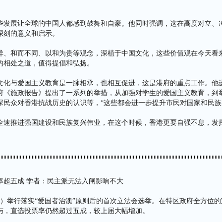
些发展让全球的中国人都感到鼓舞和自豪。他同时强调，这在高度对立、
深刻的意义和启示。
异、和而不同、以和为贵等观念，深植于中国文化，这些价值观在今天看
的相处之道，值得提倡和弘扬。
文化与爱国主义教育是一脉相承，也相互促进，这是港府的重点工作。他
府《施政报告》提出了一系列的举措，从加强对学生的爱国主义教育，到
深民众对香港抗战历史的认识等，“这些都会进一步提升市民对国家和民族
全速推进强国建设和民族复兴伟业，在这个时候，香港更要自强不息，发
率超五成 学者：民主派无法入闸影响不大
日）举行落实“爱国者治澳”原则后的首次立法会选举。在特区政府全方位
与，直选投票率仍然超过五成，较上届大幅增加。