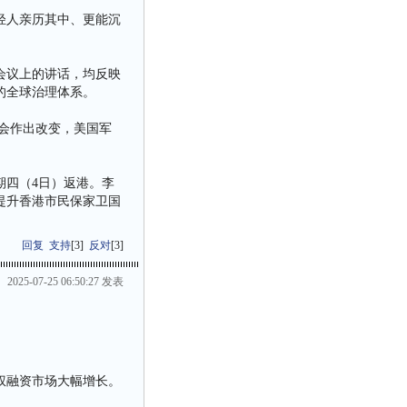
轻人亲历其中、更能沉
会议上的讲话，均反映
的全球治理体系。
会作出改变，美国军
期四（4日）返港。李
提升香港市民保家卫国
回复
支持
[
3
]
反对
[
3
]
2025-07-25 06:50:27 发表
权融资市场大幅增长。