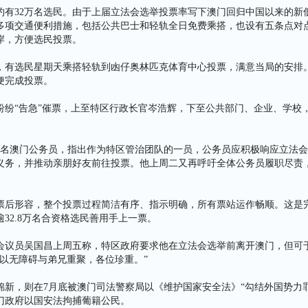
约有32万名选民。由于上届立法会选举投票率写下澳门回归中国以来的新
多项交通便利措施，包括公共巴士和轻轨全日免费乘搭，也设有五条点对
岸，方便选民投票。
，有选民星期天乘搭轻轨到凼仔奥林匹克体育中心投票，满意当局的安排
便完成投票。
纷纷“告急”催票，上至特区行政长官岑浩辉，下至公共部门、企业、学校
。
万名澳门公务员，指出作为特区管治团队的一员，公务员应积极响应立法
义务，并推动亲朋好友前往投票。他上周二又再呼吁全体公务员履职尽责
票后形容，整个投票过程简洁有序、指示明确，所有票站运作畅顺。这是
32.8万名合资格选民善用手上一票。
会议员吴国昌上周五称，特区政府要求他在立法会选举前离开澳门，但可于
可以无障碍与弟兄重聚，各位珍重。”
锦新，则在7月底被澳门司法警察局以《维护国家安全法》“勾结外国势力
门政府以国安法拘捕葡籍公民。