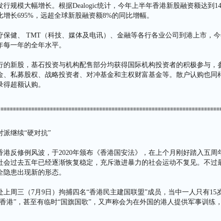
行规模大幅增长。根据Dealogic统计，今年上半年香港新股融资额达到14
增长695%，远超全球新股融资额8%的同比增幅。
疗保健、 TMT（科技、媒体及电讯）、金融等各行各业公司到港上市，
年每一年的全年水平。
行的新股，基石投资与机构配售部分均获得国际机构投资者的积极参与，
金、私募股权、战略投资者、对冲基金和主权财富基金等。散户认购也同
录得超额认购。
派继续“硬对抗”
年香港反修例风波，于2020年颁布《香港国安法》，在上个月刚好踏入五
社会过去五年已经逐渐恢复稳定，充斥激进暴力的社会运动不复见。不过
全隐患出现新的形态。
上周三（7月9日）拘捕四名“香港民主建国联盟”成员，当中一人只有15
复香港”，甚至有临时“国旗国歌”，又声称会为在外国的港人提供军事训练