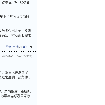
1亿美元（约180亿新
今年上半年的香港新股
参与者包括北美、欧洲
样踊跃，推动新股需求
回复
支持
[
2
]
反对
[
2
]
2025-07-15 05:43:35 发表
周年。随着《香港国安
最近发生的一起案件，
岁。案情披露，该组织
，涉嫌串谋颠覆国家政