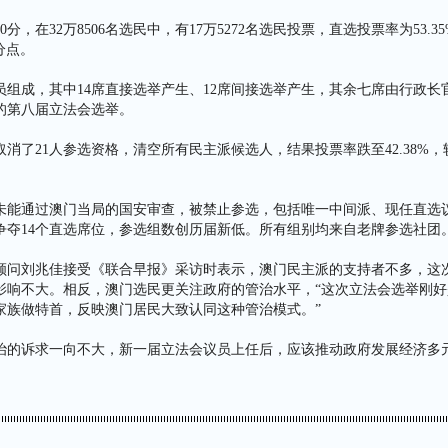
0分，在32万8506名选民中，有17万5272名选民投票，直选投票率为53.
百分点。
员组成，其中14席直接选举产生、12席间接选举产生，其余七席由行政长
的第八届立法会选举。
消了21人参选资格，清空所有民主派候选人，结果投票率跌至42.38%，较
人未能通过澳门当局的国安审查，被禁止参选，包括唯一中间派、现任直选
争夺14个直选席位，参选组数创历届新低。所有组别均来自老牌参选社团
顾问刘兆佳接受《联合早报》采访时表示，澳门民主派的支持者不多，这
影响不大。相反，澳门选民更关注政府的管治水平，“这次立法会选举刚好
家族做特首，反映澳门居民大致认同这种管治模式。”
治的诉求一向不大，新一届立法会议员上任后，应该推动政府发展经济多