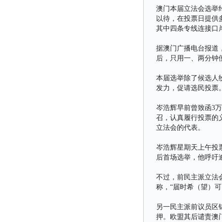
澳门本届立法会选举
以待，在投票日提供
其中四条专线连接口
据澳门广播电台报道
后，只用一、两分钟
本届选举除了候选人
发力，促请选民投票
岑浩辉早前曾致函3
召，认真履行投票的
立法会的代表。
岑浩辉星期天上午投
后首场选举，他呼吁逾
不过，前民主派立法
称，“届时希（望）
另一民主派前议员区
押。欧盟其后谴责澳