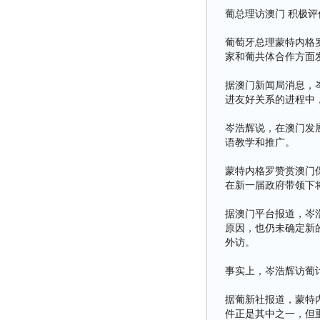
葡总理访澳门 积极
葡萄牙总理蒙特内格
家和葡共体合作方面
据澳门新闻局消息，
进友好关系的进程中
岑浩辉说，在澳门发
语教学和推广。
蒙特内格罗赞赏澳门
在新一届政府带领下
据澳门平台报道，岑浩
原因，也仍未确定新
外访。
事实上，岑浩辉访葡
据葡新社报道，蒙特
件正是其中之一，但