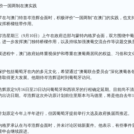
评价一国两制在澳实践
罗在与澳门特首岑浩辉会面时，积极评价“一国两制”在澳门的实践，也支
发挥桥樑纽带作用。
岑浩星期三（9月10日）上午在政府总部与蒙特内格罗会面，双方围绕中
，进一步发挥澳门独特桥樑作用，以及持续加强澳葡交流合作等议题交换
展进程中，澳门政府始终重视保护和尊重在澳葡裔居民的权益、习俗和文
保护包括葡萄牙在内的多元文化，希望通过“澳葡联合委员会”深化澳葡各
将取得更大发展。他期待岑浩辉适时到葡萄牙访问。
辉原定9月16日至23日访问葡萄牙和西班牙的行程确定延期。目前尚不
的出访日期。岑浩辉这次外访原计划前往里斯本与马德里，将是他自去年1
计划原定今年上半年进行，但因葡萄牙提前举行大选及政府换届而推迟。
内格罗承认在与岑浩辉会面时，并未讨论区锦新案件。他表示，有些事件
重申会继续跟进。