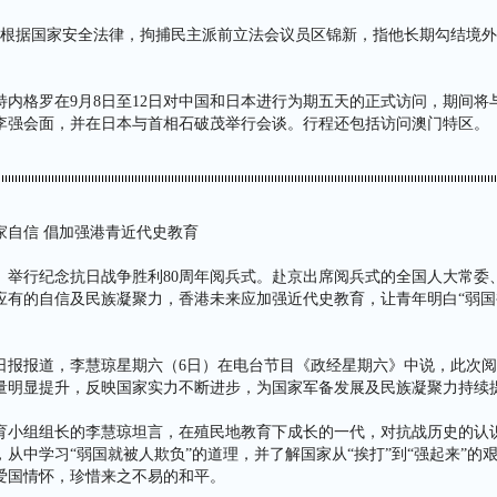
首次根据国家安全法律，拘捕民主派前立法会议员区锦新，指他长期勾结境
特内格罗在9月8日至12日对中国和日本进行为期五天的正式访问，期间将
李强会面，并在日本与首相石破茂举行会谈。行程还包括访问澳门特区。
家自信 倡加强港青近代史教育
日）举行纪念抗日战争胜利80周年阅兵式。赴京出席阅兵式的全国人大常委
应有的自信及民族凝聚力，香港未来应加强近代史教育，让青年明白“弱国
。
日报报道，李慧琼星期六（6日）在电台节目《政经星期六》中说，此次阅
量明显提升，反映国家实力不断进步，为国家军备发展及民族凝聚力持续
育小组组长的李慧琼坦言，在殖民地教育下成长的一代，对抗战历史的认
从中学习“弱国就被人欺负”的道理，并了解国家从“挨打”到“强起来”的
爱国情怀，珍惜来之不易的和平。