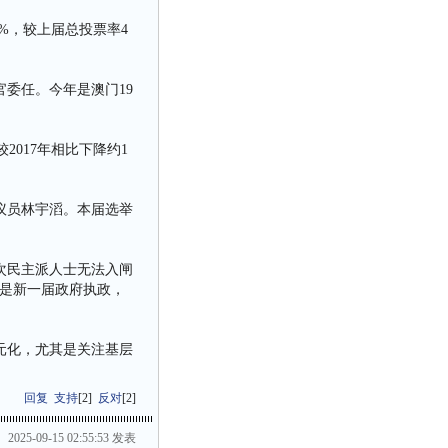
35%，较上届总投票率4
官委任。今年是澳门19
2017年相比下降约1
议员林宇滔。本届选举
。
次民主派人士无法入闸
是新一届政府执政，
元化，尤其是关注基层
回复
支持
[
2
]
反对
[
2
]
2025-09-15 02:55:53 发表