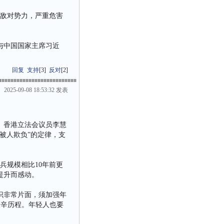
外敌对势力，严重危害
与中国国家主席习近
回复
支持
[
3
]
反对
[
2
]
2025-09-08 18:53:32 发表
、香港立法会议员李慧
被人欺负”的定律，支
兵规模相比10年前更
提升而感动。
识非常片面，须加强年
艰辛历程。年轻人也要