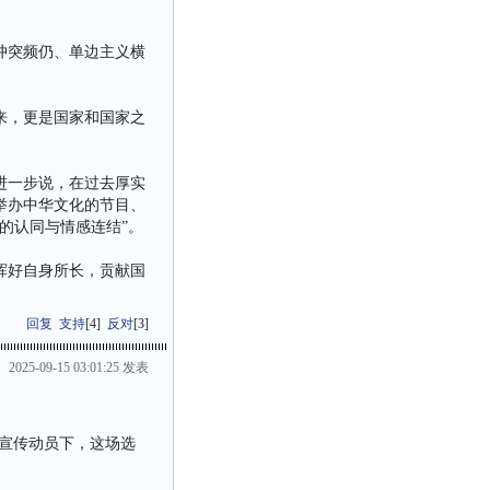
冲突频仍、单边主义横
来，更是国家和国家之
进一步说，在过去厚实
举办中华文化的节目、
的认同与情感连结”。
挥好自身所长，贡献国
回复
支持
[
4
]
反对
[
3
]
2025-09-15 03:01:25 发表
的宣传动员下，这场选