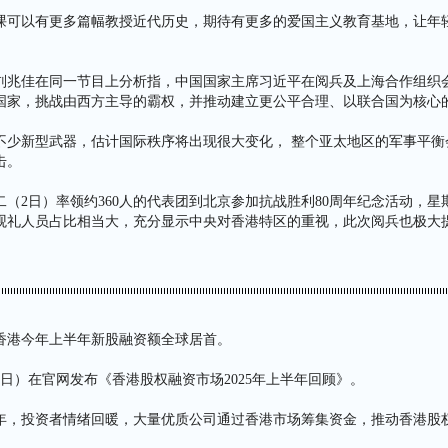
课可以有更多篇幅教授近代历史，期待有更多的爱国主义教育基地，让年
。
刘兆佳在同一节目上分析指，中国国家主席习近平在阅兵及上海合作组织
国家，挑战由西方主导的霸权，并推动建立更公平合理、以联合国为核心
不少新型武器，估计国际秩序将出现很大变化， 整个亚太地区的军事平衡
击。
（2日）率领约360人的代表团到北京参加抗战胜利80周年纪念活动，星
观礼人员占比相当大，充分显示中央对香港特区的重视，此次阅兵也极大
。
香港今年上半年新股融资额全球居首。
3日）在官网发布《香港股权融资市场2025年上半年回顾》。
年，投资者情绪回暖，大量优质公司通过香港市场筹集资金，推动香港股