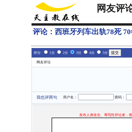
网友评
评论：
西班牙列车出轨78死 7
评分:
1分
2分
3分
4分
5分
网友评论
我也评两句
用户名：
密码：
发布人身攻击、辱骂性评论者，