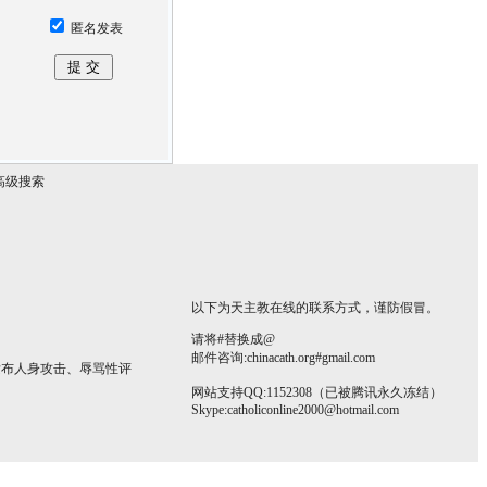
匿名发表
高级搜索
以下为天主教在线的联系方式，谨防假冒。
请将#替换成@
邮件咨询:chinacath.org#gmail.com
发布人身攻击、辱骂性评
网站支持QQ:1152308（已被腾讯永久冻结）
Skype:
catholiconline2000@hotmail.com