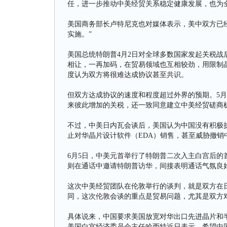
任，进一步推动中美经贸关系稳定健康发展，也为
美国商务部长卢特尼克也对媒体表示，美中双方已
实施。”
美国总统特朗普4月2日对全球多数国家发起关税
相让，一再加码，在贸易领域也互相较劲，用限制
度认为双方将很难达成协议甚至共识。
但双方达成协议的速度和程度超过外界的预期。5月
来彼此增加的关税，还一致同意建立中美经贸磋商
不过，中美日内瓦会谈后，美国认为中国没有积极
止对华晶片设计软件（EDA）销售，甚至威胁撤
6月5日，中美元首举行了特朗普二次入主白宫后
则在通话中邀请特朗普访华，间接表明通话气氛良
这次中美经贸团队在伦敦举行的谈判，就是双方在
同，这次伦敦会谈的重点是贸易问题，尤其是双方
具体说来，中国要求美国放宽对华出口先进晶片和
美国白宫经济委员会主任哈西特近日表示，希望中