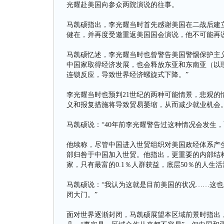
光耀赴美国向参众两院演说的往事。
马凯硕指出，李光耀当时首先感谢美国在二战后建
健在，并再度受邀重返美国国会演说，他不可能再说出
马凯硕忆述，李光耀当时也曾警告美国警惕保护主
中国家取得经济发展，也会释放东亚和东南亚（以
连锁反应，导致世界经济螺旋式下降。”
李光耀当时也预判21世纪的两种可能情景，悲观
义和报复措施将导致贸易萎缩，从而减少就业机会
马凯硕说：“40年前李光耀警告过这种情况会发生，
他续称，尽管中国进入世贸组织对美国政经体系产
部归咎于中国加入世贸。他指出，更重要的内部结构性原
家，只有最富的0.1％人群获益，底层50％的人生
马凯硕说：“我认为这就是目前美国的状况……这
闭大门。”
面对世界逐渐封闭，马凯硕展望本区域前景时指出