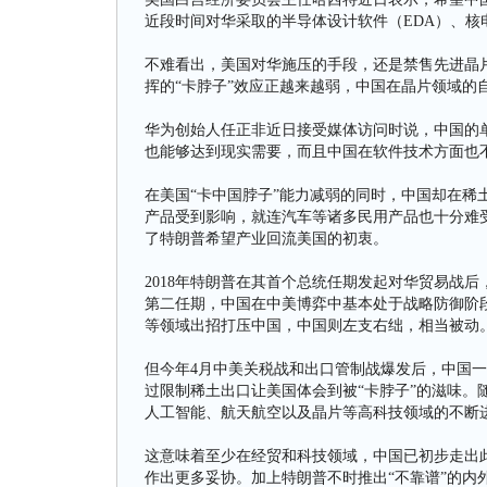
近段时间对华采取的半导体设计软件（EDA）、核
不难看出，美国对华施压的手段，还是禁售先进晶
挥的“卡脖子”效应正越来越弱，中国在晶片领域的
华为创始人任正非近日接受媒体访问时说，中国的
也能够达到现实需要，而且中国在软件技术方面也
在美国“卡中国脖子”能力减弱的同时，中国却在稀
产品受到影响，就连汽车等诸多民用产品也十分难
了特朗普希望产业回流美国的初衷。
2018年特朗普在其首个总统任期发起对华贸易战
第二任期，中国在中美博弈中基本处于战略防御阶
等领域出招打压中国，中国则左支右绌，相当被动
但今年4月中美关税战和出口管制战爆发后，中国
过限制稀土出口让美国体会到被“卡脖子”的滋味。
人工智能、航天航空以及晶片等高科技领域的不断
这意味着至少在经贸和科技领域，中国已初步走出
作出更多妥协。加上特朗普不时推出“不靠谱”的内