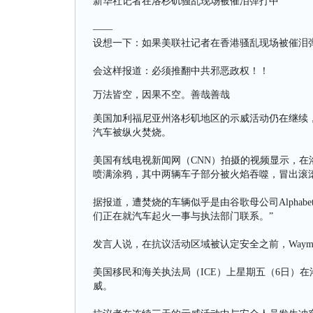
新华社记者在洛杉矶骚乱现场被催泪弹打中
——
设想一下：如果美联社记者在香港骚乱现场被催泪
会这样报道：必须推翻中共邪恶政权！！
万法皆空，因果不空。善哉善哉
美国加利福尼亚州洛杉矶地区的示威活动仍在继续
汽车被纵火焚烧。
美国有线电视新闻网（CNN）拍摄的视频显示，在
喷满涂鸦，其中两辆车子部分被火焰吞噬，冒出滚
据报道，遭焚烧的车辆似乎是由谷歌母公司Alphabe
们正在就汽车起火一事与执法部门联系。”
发言人说，在抗议活动区域被认定安全之前，Way
美国移民和海关执法局（ICE）上星期五（6日）
威。