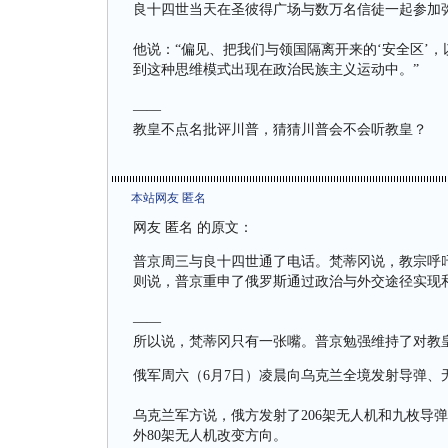
良十四世当天在圣彼得广场与数万名信徒一起参加弥
他说：“偏见、把我们与领国隔离开来的‘安全区’
到这种思维模式出现在政治民族主义运动中。”
——
教皇不点名批评川普，猜猜川普会不会听教皇？
本站网友 匿名
网友 匿名 的原文：
普京周三与良十四世通了电话。梵蒂冈说，教宗呼
则说，普京重申了俄罗斯通过政治与外交途径实现
——
所以说，梵蒂冈只有一张嘴。普京勉强维持了对教
俄军周六（6月7日）凌晨向乌克兰全境发射导弹、
乌克兰军方说，俄方发射了206架无人机和九枚导
外80架无人机改变方向。