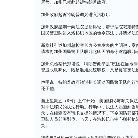
局势。加州已就此起诉特朗普政府。
加州政府起诉特朗普调兵进入洛杉矶
加州政府星期一向法院提起诉讼，请求法院裁定特
国民警卫队进入洛杉矶地区的命令违法，并请求法
新华社引述加州总检察长办公室发表的声明说，案
请求将加州国民警卫队联邦化60天的命令逾越联邦
加州总检察长邦塔说，特朗普此举是“试图在当地制
警卫队联邦化，既是滥用总统职权，又是侵害宪法
声明说，特朗普政府绕过州长调动国民警卫队的行为
还于他。
自上星期五（6日）上午开始，美国移民与海关执
对非法移民的执法行动。行动中，执法人员遭到当
录，在纽森没有请求支援的情况下，下令国防部部署2
卫队人员部署到位。当天，在洛杉矶市中心联邦执
突。
纽森自7日起一直公开表示反对特朗普的派兵决定。