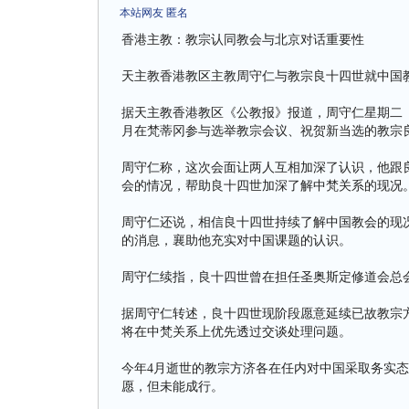
本站网友 匿名
香港主教：教宗认同教会与北京对话重要性
天主教香港教区主教周守仁与教宗良十四世就中国
据天主教香港教区《公教报》报道，周守仁星期二（
月在梵蒂冈参与选举教宗会议、祝贺新当选的教宗
周守仁称，这次会面让两人互相加深了认识，他跟
会的情况，帮助良十四世加深了解中梵关系的现况
周守仁还说，相信良十四世持续了解中国教会的现
的消息，襄助他充实对中国课题的认识。
周守仁续指，良十四世曾在担任圣奥斯定修道会总
据周守仁转述，良十四世现阶段愿意延续已故教宗
将在中梵关系上优先透过交谈处理问题。
今年4月逝世的教宗方济各在任内对中国采取务实
愿，但未能成行。