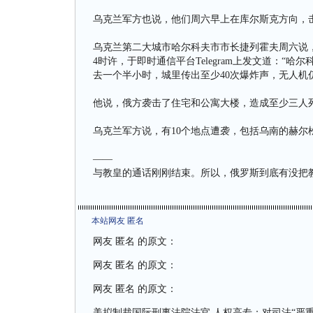
乌克兰军方也说，他们周六早上在库尔斯克方向，击
乌克兰第二大城市哈尔科夫市市长捷列霍夫周六说
4时许，于即时通信平台Telegram上发文道：“
去一个半小时，城里传出至少40次爆炸声，无人机
他说，俄方袭击了住宅和公寓大楼，造成至少三人
乌克兰军方说，有10个地点遭袭，包括乌南的赫尔松和中
——
与教皇的通话刚刚结束。所以，俄罗斯到底有没把
本站网友 匿名
网友 匿名 的原文：
网友 匿名 的原文：
网友 匿名 的原文：
美拟制裁国际刑事法院法官 人权高专：对司法“严重