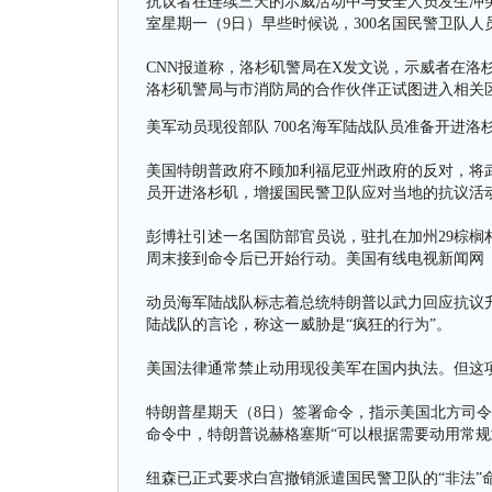
抗议者在连续三天的示威活动中与安全人员发生冲突
室星期一（9日）早些时候说，300名国民警卫队
CNN报道称，洛杉矶警局在X发文说，示威者在洛杉矶
洛杉矶警局与市消防局的合作伙伴正试图进入相关
美军动员现役部队 700名海军陆战队员准备开进洛
美国特朗普政府不顾加利福尼亚州政府的反对，将武
员开进洛杉矶，增援国民警卫队应对当地的抗议活
彭博社引述一名国防部官员说，驻扎在加州29棕榈村（T
周末接到命令后已开始行动。美国有线电视新闻网（
动员海军陆战队标志着总统特朗普以武力回应抗议
陆战队的言论，称这一威胁是“疯狂的行为”。
美国法律通常禁止动用现役美军在国内执法。但这
特朗普星期天（8日）签署命令，指示美国北方司令
命令中，特朗普说赫格塞斯“可以根据需要动用常规
纽森已正式要求白宫撤销派遣国民警卫队的“非法”