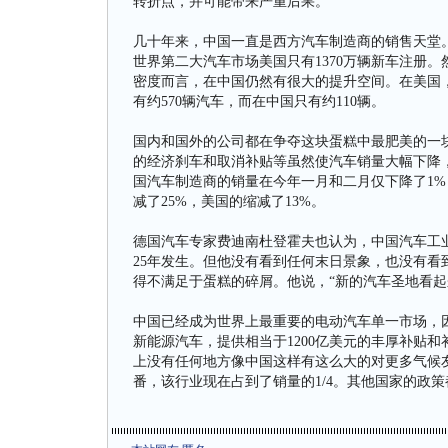
转折点，并可能带来严重后果。
几十年来，中国一直是西方汽车制造商的销售天堂。2
世界第二大汽车市场美国只有1370万辆新车注册
密度而言，在中国仍然有很大的提升空间。在美国，每
有约570辆汽车，而在中国只有约110辆。
国内和国外的公司都在争夺这块蛋糕中最肥美的一
的经济刹车和取消补贴等虽然使汽车销量大幅下降
国汽车制造商的销量在今年一月和二月仅下降了1%
减了25%，美国的缩减了13%。
德国汽车专家费迪南杜登霍夫也认为，中国汽车工业
25年发生。但他没有看到任何末日景象，也没有
得不满足于蛋糕的碎屑。他说，“新的汽车圣地看起
中国已经成为世界上最重要的电动汽车单一市场，
新能源汽车，提供相当于1200亿美元的丰厚补贴
上没有任何地方像中国这样有这么大的对更多气候
番，该行业现在占到了销量的1/4。其他国家的政