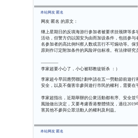
本站网友 匿名
网友 匿名 的原文：
继上星期日的反填海游行参加者被要求挂颈牌等多
活动，但警方仍以国安为由而加设条件，包括参与
名参加者的高比例纠察人数或言行不可煽动等。保
原则作订定附加条件的风险评估标准。有法律研究
————
李家超要小心了，小心被耶教徒斩杀 ：）
李家超今早回應勞聯計劃申請在五一勞動節前遊行
安全，以及不傷害非參與遊行市民的權利，需要在
李家超指出，近期舉辦的公衆活動都有序、安全並
風險做出決定，又要考慮香港整體情況，過往201
害其他不參與公眾活動人的權利及利益。
本站网友 匿名