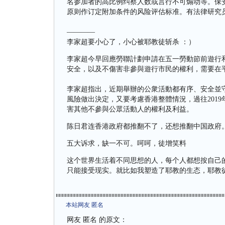
名参加者的高比例纠察人数或言行不可煽动等。保
原则作订定附加条件的风险评估标准。有法律研究
————
李家超要小心了，小心被耶教徒斩杀 ：）
李家超今早回應勞聯計劃申請在五一勞動節前遊行
安全，以及不傷害非參與遊行市民的權利，需要在
李家超指出，近期舉辦的公衆活動都有序、安全並
風險做出決定，又要考慮香港整體情況，過往201
害其他不參與公眾活動人的權利及利益。
陈日君连香港政府都推翻不了，还想推翻中国政府
五大诉求，缺一不可。呵呵，徒增笑料
这个世界生活着不同思想的人，每个人都想按自己
只能接受现实。就比如我塑造了耶教的生态，耶教
本站网友 匿名
网友 匿名 的原文：