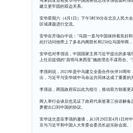
马来西亚首相安华与中国国务院总理李强会面时强
建立更牢固的双边关系。
安华星期六（4月1日）下午5时30分在北京人民
区域课题进行交流。
安华在开场白中说：“马国一直与中国保持着良好和
此行访问他带上了多名内阁部长和250位马国华商
安华也对李强说，中国国家主席习近平提出的多项
上任后提倡的“昌明马来西亚”施政理念不谋而合。
李强则说，2023年是中马建立全面合作伙伴10周年
出，习近平与安华就中马命运共同体达成了重要的
李强说，两国政府应以此为指引，推动双方朝着更
两人举行会谈后也见证了政府代表签署三份谅解备
萝蜜出口到中国的协议。
安华这次是应李强的邀请，从3月29日至4月1日对
京与习近平和中国人大常委会委员长赵乐际会面。