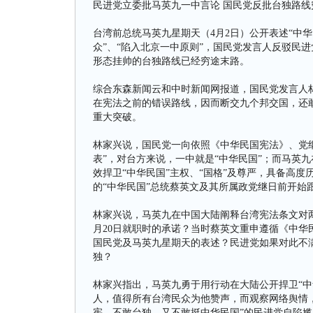
民进党立委批马英九一中言论 国民党反批台独路线
台湾前总统马英九星期天（4月2日）公开表述“中
众”、“陷入北京一中原则”，国民党发言人反驳民
形态挂帅的台独路线已经穷途末路。
综合东森新闻云和中时新闻网报道，国民党发言人
在宪法之前的错误路线，因而断交九个邦交国，还敢
重大突破。
林家兴说，国民党一向依照《中华民国宪法》、党
表”，对台方来说，一中就是“中华民国”；而马英
效捍卫“中华民国”主权、“国格”及尊严，具备高
的“中华民国”总统蔡英文及其所属政党继日前开始
林家兴说，马英九在中国大陆阐释台湾宪法条文对两
月20日就职时的承诺？当时蔡英文重申遵循《中
国民党及马英九星期天的表述？民进党如果对此不
独？
林家兴指出，马英九勇于用行动在大陆公开捍卫“中
人，值得所有台湾民众为他赞声，而观察网络舆情
宪、不敢台独，又不敢挺中华民国”的民进党自陷