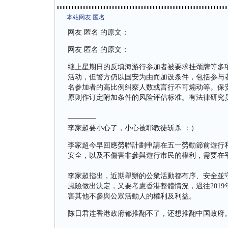
本站网友 匿名
网友 匿名 的原文：
网友 匿名 的原文：
继上星期日的反填海游行参加者被要求挂颈牌等多
活动，但警方仍以国安为由而加设条件，包括参与
名参加者的高比例纠察人数或言行不可煽动等。保
原则作订定附加条件的风险评估标准。有法律研究
————
李家超要小心了，小心被耶教徒斩杀 ：）
李家超今早回應勞聯計劃申請在五一勞動節前遊行
安全，以及不傷害非參與遊行市民的權利，需要在
李家超指出，近期舉辦的公衆活動都有序、安全並
風險做出決定，又要考慮香港整體情況，過往201
害其他不參與公眾活動人的權利及利益。
陈日君连香港政府都推翻不了，还想推翻中国政府