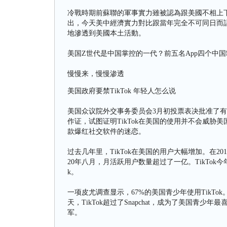
冷戰時期前蘇聯的軍事實力雖被認為跟美國不相上
出，今天美中經濟實力對比跟當年完全不可同日而
地滲透到美國本土活動。
美国Z世代是中国掌控的一代？前五名App四个中国
慢慢来，慢慢渗透
美国政府要禁TikTok 年轻人怎么说
美国众议院外交事务委员会3月初投票表决批准了有关T
作证，试图证明TikTok在美国的使用并不会威
款爆红社交软件的迷恋。
过去几年里，TikTok在美国的用户大幅增加。在20
20年八月，月活跃用户数量超过了一亿。TikTok今
k。
一项皮尤调查显示，67%的美国青少年使用TikTo
天，TikTok超过了Snapchat，成为了美国青少
军。