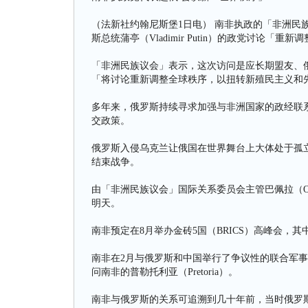
（法新社约翰尼斯堡1日电） 南非执政的「非洲民
斯总统蒲亭（Vladimir Putin）的政党讨论「重
「非洲民族议会」表示，这次访问是应长期盟友、俄罗斯最大
「将讨论重新调整全球秩序，以扭转新殖民主义和
多年来，俄罗斯持续寻求加强与非洲国家的政经联系
交政策。
俄罗斯入侵乌克兰让俄国在世界舞台上大体处于孤
结束战争。
由「非洲民族议会」国际关系委员会主管巴佩拉（Obe
明天。
南非预定在8月举办金砖5国（BRICS）高峰会，
南非在2月与俄罗斯和中国举行了争议性的联合军事演习，
问南非的普勒托利亚（Pretoria）。
南非与俄罗斯的关系可追溯到几十年前，当时俄罗