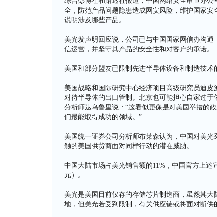
综合彭博社和路透社报道，中国网络安全审查办公室
全，防范产品问题隐患造成网安风险，维护国家安全
说明涉及哪些产品。
美光发声明回应说，公司已与中国国家网信办沟通，
信运营，并坚守其产品的安全性和对客户的承诺。
美国和部分盟友已限制先进半导体设备和制造技术
美国战略和国际研究中心经济项目高级研究员迪皮
对待半导体的出口管制。北京也可能担心自家过于
分析师达乌鲁里说：“这看似更像是对美国举措的
们最能取得成功的领域。”
美国统一证券公司分析师布莱森认为，中国对美光
触的美国供货商面对同样行动的潜在威胁。
中国大陆市场占美光销售额的11%，中国官方上述宣布，
元）。
美光是美国目前仅存的存储芯片制造商，虽然其大
地，但美光若受到限制，有关供应链或将面对断供