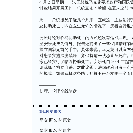
4 月 3 日星期一，法国总统马克龙要求政府和国
讨论结果开展工作，总统宣布：希望“在夏末之前”
周一，总统接见了近几个月来一直就这一主题进行辩
及协助死亡，即在医生允许的情况下，患者自行服
公民讨论对临终协助死亡的方式还没有达成共识。 4
望安乐死成为例外。报告还提出了一些保障措施的
握在国家元首的手中。具体来说，马克龙可以宣布使用
对患者实施深度镇静，并保持这一状态直至死亡。
家已经实行了临终协助死亡。安乐死自 2001 年起
则选择了协助自杀。对此议题，法国政府只有一点
的模式。如果选择这条路，那将不得不发明一个专
————
信理、伦理全线崩盘
本站网友 匿名
网友 匿名 的原文：
网友 匿名 的原文：