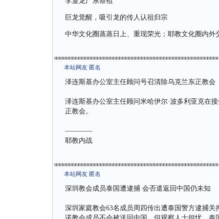
李显龙广东祭祖
巨龙觉醒，吸引龙的传人认祖归宗
中华文化圈蒸蒸日上、重现荣光；耶教文化圈内外
本站网友 匿名
泽连斯基办公室主任顾问号召清除乌克兰东正教会
泽连斯基办公室主任顾问米哈伊尔·波多利亚克在接受乌
正教会。
————
耶教内战
本站网友 匿名
深圳教会成员泰国遭逮捕 会否遣返回中国仍未知
深圳家庭教会63名成员周四传出遭泰国警方逮捕
诺教会成员不会被送回中国，但观察人士担忧，泰