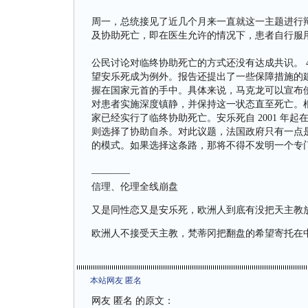
周一，总统接见了近几个月来一直就这一主题进行辩
及协助死亡，即在医生允许的情况下，患者自行服
公民讨论对临终协助死亡的方式还没有达成共识。 4
望安乐死成为例外。报告还提出了一些保障措施的
握在国家元首的手中。具体来说，马克龙可以宣布使用
对患者实施深度镇静，并保持这一状态直至死亡。
家已经实行了临终协助死亡。安乐死自 2001 年起
则选择了协助自杀。对此议题，法国政府只有一点
的模式。如果选择这条路，那将不得不发明一个专
————
信理、伦理全线崩盘
又是同性恋又是安乐死，欧洲人到底有没把天主教放
欧洲人不接受天主教，梵蒂冈把翻盘的希望寄托在中
本站网友 匿名
网友 匿名 的原文：