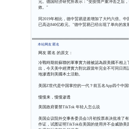
元。德国经济研究所表示："受疫情严重冲击之后
效。"
同2019年相比，德中贸易逆差增加了大约六倍。
已高达840亿欧元。"德中贸易已经出现了单向的发
本站网友 匿名
网友 匿名 的原文：
冷戰時期前蘇聯的軍事實力雖被認為跟美國不相上
出，今天美中經濟實力對比跟當年完全不可同日而
地滲透到美國本土活動。
美国Z世代是中国掌控的一代？前五名App四个中国
慢慢来，慢慢渗透
美国政府要禁TikTok 年轻人怎么说
美国众议院外交事务委员会3月初投票表决批准了有关T
作证，试图证明TikTok在美国的使用并不会威