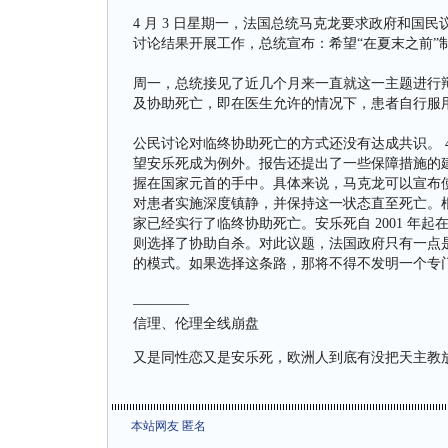
4 月 3 日星期一，法国总统马克龙要求政府和国
讨论结果开展工作，总统宣布：希望“在夏末之前”
周一，总统接见了近几个月来一直就这一主题进行辩
及协助死亡，即在医生允许的情况下，患者自行服
公民讨论对临终协助死亡的方式还没有达成共识。 4
望安乐死成为例外。报告还提出了一些保障措施的
握在国家元首的手中。具体来说，马克龙可以宣布使用
对患者实施深度镇静，并保持这一状态直至死亡。
家已经实行了临终协助死亡。安乐死自 2001 年起
则选择了协助自杀。对此议题，法国政府只有一点
的模式。如果选择这条路，那将不得不发明一个专
————
信理、伦理全线崩盘
又是同性恋又是安乐死，欧洲人到底有没把天主教放
本站网友 匿名