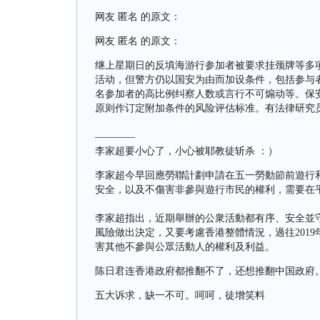
网友 匿名 的原文：
网友 匿名 的原文：
继上星期日的反填海游行参加者被要求挂颈牌等多
活动，但警方仍以国安为由而加设条件，包括参与
名参加者的高比例纠察人数或言行不可煽动等。保
原则作订定附加条件的风险评估标准。有法律研究
————
李家超要小心了，小心被耶教徒斩杀 ：）
李家超今早回應勞聯計劃申請在五一勞動節前遊行
安全，以及不傷害非參與遊行市民的權利，需要在
李家超指出，近期舉辦的公衆活動都有序、安全並
風險做出決定，又要考慮香港整體情況，過往201
害其他不參與公眾活動人的權利及利益。
陈日君连香港政府都推翻不了，还想推翻中国政府
五大诉求，缺一不可。呵呵，徒增笑料