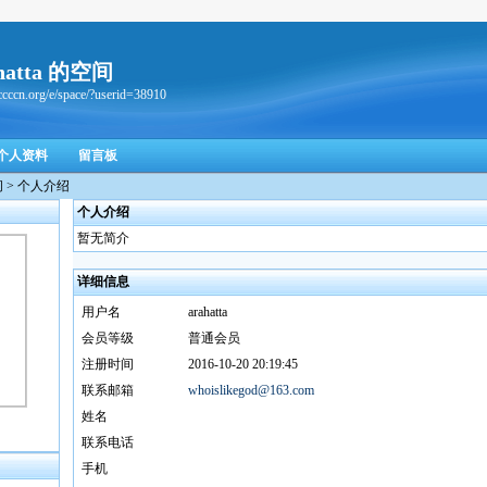
hatta 的空间
/ccccn.org/e/space/?userid=38910
个人资料
留言板
间 > 个人介绍
个人介绍
暂无简介
详细信息
用户名
arahatta
会员等级
普通会员
注册时间
2016-10-20 20:19:45
联系邮箱
whoislikegod@163.com
姓名
联系电话
手机