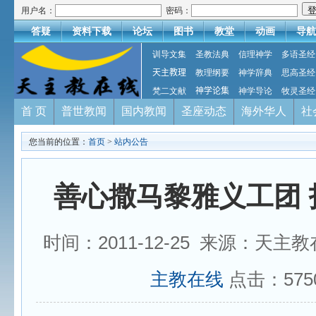
用户名：
密码：
答疑
资料下载
论坛
图书
教堂
动画
导航
训导文集
圣教法典
信理神学
多语圣经
天主教理
教理纲要
神学辞典
思高圣经
梵二文献
神学论集
神学导论
牧灵圣经
首 页
普世教闻
国内教闻
圣座动态
海外华人
社
您当前的位置：
首页
>
站内公告
善心撒马黎雅义工团 
时间：2011-12-25 来源：天主
主教在线
点击：
575