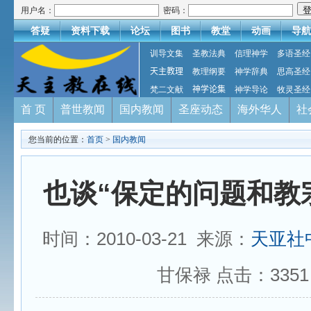
用户名：
密码：
答疑
资料下载
论坛
图书
教堂
动画
导航
训导文集
圣教法典
信理神学
多语圣经
天主教理
教理纲要
神学辞典
思高圣经
梵二文献
神学论集
神学导论
牧灵圣经
首 页
普世教闻
国内教闻
圣座动态
海外华人
社
您当前的位置：
首页
>
国内教闻
也谈“保定的问题和教
时间：2010-03-21 来源：
天亚社
甘保禄 点击：
3351