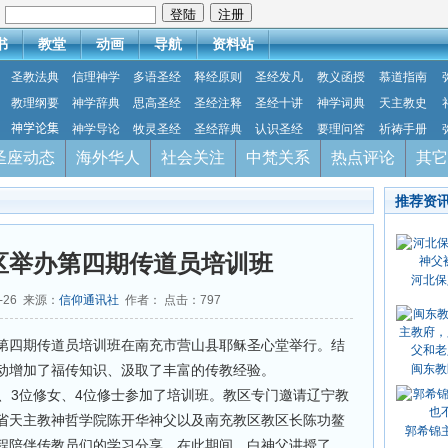
：
书
教堂
动画
导航
资料站
圣教法典
信理神学
多语圣经
释经原则
圣经发凡
教义函授
慕道指南
教理纲要
神学辞典
思高圣经
圣经注释
圣经十讲
神学词典
天主教史
神学论集
神学导论
牧灵圣经
圣经辞典
认识圣经
要理问答
祈祷手册
圣座动态
海外华人
社会关注
中梵关系
热点评论
其它
推荐资
区举办第四期传道员培训班
河北保
9-26 来源：
信仰通讯社
作者： 点击：
797
第四期传道员培训班在南充市营山县耶稣圣心堂举行。结
动增加了福传知识、汲取了丰富的传教经验。
闽东教
、3位修女、4位修士参加了培训班。教区专门邀请辽宁教
省天主教神哲学院陈开华神父以及南充教区教区长陈功鳌
郭希锦
程陪伴传教员们的学习分享。在此期间，白神父讲授了