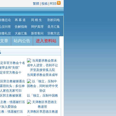
繁體
|
投稿
|
RSS
弥撒总论
再 慕 道
同 根 生
剖析闪电
礼仪问答
告解指南
辩护真理
圣月汇集
弥撒礼仪
大赦汇集
新答客问
宗教方志
文章
站内公告
进入资料站
讯
定非官方教会十
当局要求教会禁未成年
区郭主教被驱逐
以「独立」压制中国教
主教：情愿被打压
天津教区李思德主教逝