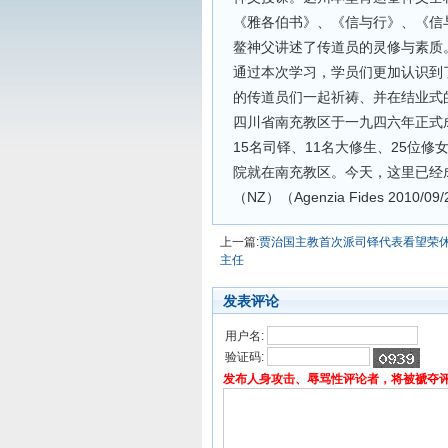
《雅各伯书》、《信与行》、《信
鳌神父讲述了传道员的灵修与素质
通过本次学习，学员们更加认识到
的传道员们一起祈祷、并在结业式
四川省南充教区于一九四六年正式
15名司铎、11名大修生、25位修
院就在南充教区。今天，这里已经
（NZ）（Agenzia Fides 2010/
上一篇:
贾治国主教首次派司铎代表看望荣
主任
发表评论
用户名:
验证码:
发布人身攻击、辱骂性评论者，将被褫夺