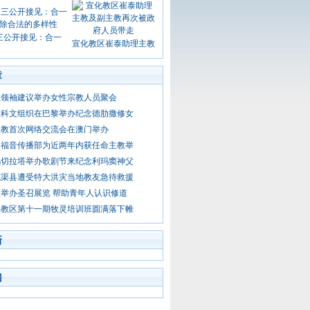
三公开接见：合一
宣化教区崔泰助理主教
章
教领袖建议举办女性宗教人员聚会
教科文组织在巴黎举办纪念德肋撒修女
主教首次网络交流会在澳门举办
民福音传播部为近两年内获任命主教举
玛切拉塔举办歌剧节来纪念利玛窦神父
充渠县遭受特大洪灾当地教友急待救援
举办圣召展览 帮助青年人认识修道
头教区第十一期牧灵培训班圆满落下帷
新
门