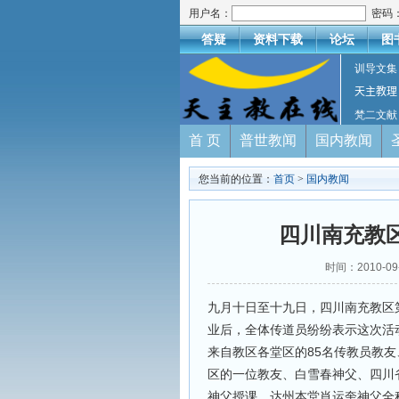
用户名：
密码
答疑
资料下载
论坛
图
训导文集
天主教理
梵二文献
首 页
普世教闻
国内教闻
您当前的位置：
首页
>
国内教闻
四川南充教
时间：2010-0
九月十日至十九日，四川南充教区
业后，全体传道员纷纷表示这次活
来自教区各堂区的85名传教员教友
区的一位教友、白雪春神父、四川
神父授课。达州本堂肖运奎神父全