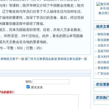
与传》等课程；陈开华神父介绍了中国教会传教史；陈功
。辽宁教友则与学员们分享了个人福传生活与信仰生活。
教宗周
了福传的重要性，加深了学员们的灵修。最后，经过培训
的隆重弥撒圣祭中获得了降福。
相关文
成立，历来为国籍圣职管理。目前，共有八万多名教友、
两韩宗
女、30所圣堂、29个活动点。此外，著名的西山本笃隐修
联合国
成为天主教会在当地的显著地标。
大陆天
09/25 – 字数：501；行数：20）
圣座万
意大利
休蒋陶然主教
下一篇:
厦门市天主教爱国会换届 蔡炳瑞主教当选新一届
四川南
香港教区
广东汕
密码:
栏目更
匿名发表
评论的权利！
栏目热