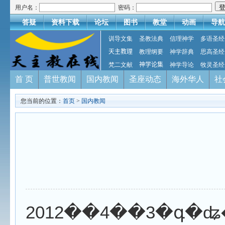
用户名：
密码：
答疑
资料下载
论坛
图书
教堂
动画
导航
训导文集
圣教法典
信理神学
多语圣经
天主教理
教理纲要
神学辞典
思高圣经
梵二文献
神学论集
神学导论
牧灵圣经
首 页
普世教闻
国内教闻
圣座动态
海外华人
社
您当前的位置：
首页
>
国内教闻
2012��4��3�գ