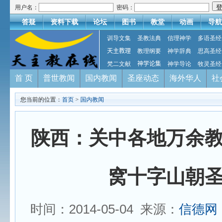
用户名：
密码：
答疑
资料下载
论坛
图书
教堂
动画
导航
训导文集
圣教法典
信理神学
多语圣经
天主教理
教理纲要
神学辞典
思高圣经
梵二文献
神学论集
神学导论
牧灵圣经
首 页
普世教闻
国内教闻
圣座动态
海外华人
社
您当前的位置：
首页
>
国内教闻
陕西：关中各地万余
窝十字山朝
时间：2014-05-04 来源：
信德网