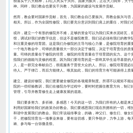
彻落实十八大精神，13亿人民实干兴邦。国家为振兴，正在大刀阔斧，大干
神。同样，我们教会也要实干兴教，为国家的建设与发展作贡献。
然而，教会要对国家作贡献，首先，我们教会自己要振兴。而教会振兴与否
相关。所以，作为全国性修院，我们要充分意识到我们肩上的重任，对我们
或许，建立一个有形的修院并不难，足够的资金可以为我们买来水泥砖瓦，
馆，调试好我们的数字信息，但这不是修院教育。我们还必须有我们的教学
和注重灵修的培育团。这是我们办修院的主导与核心力量，是修院培育的重要
一个地方教会中，司铎的质量很大一部分决定于修院，决定于培育责任的质量
量。司铎的质量在于修院的培育，修院的培育质量在于培育团的实力。这个
指我们的德能与灵修的程度。因为我们要培育的是一群终其毕生追寻基督的
人，是一群完全奉献自己，彻底服务于普世大众的人。所以，修院培育团必
待人。严于律己，而后方能律人。唯其如此，我们的培育方有可能谈得上质
建立、建设好修院，我们更要健全修院的各项规章制度。所谓不以规矩不能
院的一些经验教训，我们在修院办学过程中，要时时把握住教育方向，制订
管理，引导并教育修生走上健康发展的道路。
我们要多努力、多祈祷、多感恩！今天的这一切，为我们所有的人都是来
利用好国家给我们的政策办好教会。我们要感恩我们现在所拥有的一切，维
和谐中发展我们的教会。我们常说福传事业，的确，神父们、修生们、修女
干，把修院培育当一项事业来做，要有迫切感，要只争朝夕，力争上游，每
祷、参与每一台弥撒圣祭。