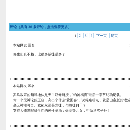
评论（共有
36
条评论，点击查看更多）
2
3
4
下一页
尾页
1
本站网友 匿名
修生们真不赖，比很多叛徒强多了
本站网友 匿名
罗马教宗的领导地位是天主耶稣所授，“约翰福音”最后一章节明确记载。
你一个无神论的正腐，高出个什么“爱国会”，说得难听点，就是山寨版的“教
毫无神性可言。党徒永远是党徒，与教徒何干？
支持大修道院修生们的神性举动：做基督儿女，拒做马劣子孙！