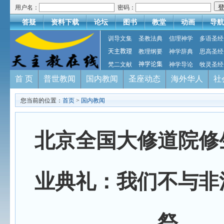
用户名：
密码：
答疑
资料下载
论坛
图书
教堂
动画
导航
训导文集
圣教法典
信理神学
多语圣经
天主教理
教理纲要
神学辞典
思高圣经
梵二文献
神学论集
神学导论
牧灵圣经
首 页
普世教闻
国内教闻
圣座动态
海外华人
社
您当前的位置：
首页
>
国内教闻
北京全国大修道院修
业典礼：我们不与非
祭