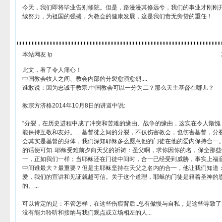
今天，我们即将毕业告别修院。但是，路漫漫其修远兮，我们的事业才刚刚
续努力，为祖国的强盛，为教会的健康发展，这是我们责无旁贷的重任！
本站网友 lp
此文，看了令人痛心！
中国教会牧人之间、教会内部的分裂愈演愈烈....
谁敢说：因为忠诚于教宗.中国教会可以一分为二？那么天主基督在哪儿？
教宗方济格2014年10月8日的讲道中说:
“分裂，在历史进程中成了冲突和苦难的缘由、战争的缘由，这实在令人惭愧
能保持互敬和友好。....基督徒之间的分裂，不仅伤害教会，也伤害基督，
会其实是基督的身体，我们深知耶稣多么愿意他的门徒在他的爱内保持合一。
的话便可知..耶稣受难前夕向天父的祈祷：圣父啊，求你因你的名，保全那
一，正如我们一样；当耶稣还在门徒中间时，合一已经受到威胁，事实上福音记
中间谁最大？最重要？但是主耶稣坚持在天父之名内的合一，他让我们知道
爱，我们的宣讲和见证就越可信。关于这个道理，耶稣的门徒是籍着圣神的
的。...
可以肯定的是：不管怎样，在这些伤痕背后..总有傲慢与自私，是这些导致
没有能力聆听和接纳与我们观点或立场相左的人...