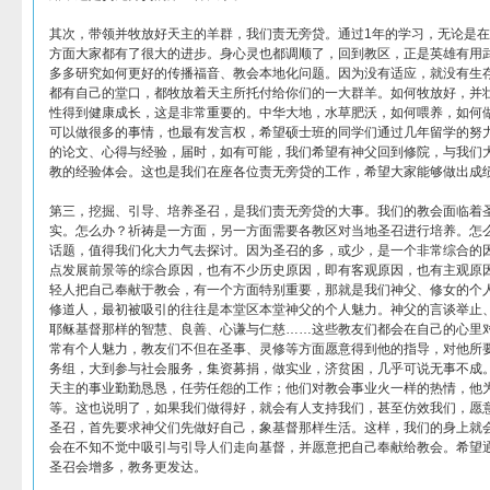
其次，带领并牧放好天主的羊群，我们责无旁贷。通过1年的学习，无论是
方面大家都有了很大的进步。身心灵也都调顺了，回到教区，正是英雄有用
多多研究如何更好的传播福音、教会本地化问题。因为没有适应，就没有生
都有自己的堂口，都牧放着天主所托付给你们的一大群羊。如何牧放好，并
性得到健康成长，这是非常重要的。中华大地，水草肥沃，如何喂养，如何
可以做很多的事情，也最有发言权，希望硕士班的同学们通过几年留学的努
的论文、心得与经验，届时，如有可能，我们希望有神父回到修院，与我们
教的经验体会。这也是我们在座各位责无旁贷的工作，希望大家能够做出成
第三，挖掘、引导、培养圣召，是我们责无旁贷的大事。我们的教会面临着
实。怎么办？祈祷是一方面，另一方面需要各教区对当地圣召进行培养。怎
话题，值得我们化大力气去探讨。因为圣召的多，或少，是一个非常综合的
点发展前景等的综合原因，也有不少历史原因，即有客观原因，也有主观原
轻人把自己奉献于教会，有一个方面特别重要，那就是我们神父、修女的个
修道人，最初被吸引的往往是本堂区本堂神父的个人魅力。神父的言谈举止
耶稣基督那样的智慧、良善、心谦与仁慈……这些教友们都会在自己的心里
常有个人魅力，教友们不但在圣事、灵修等方面愿意得到他的指导，对他所
务组，大到参与社会服务，集资募捐，做实业，济贫困，几乎可说无事不成
天主的事业勤勤恳恳，任劳任怨的工作；他们对教会事业火一样的热情，他
等。这也说明了，如果我们做得好，就会有人支持我们，甚至仿效我们，愿
圣召，首先要求神父们先做好自己，象基督那样生活。这样，我们的身上就
会在不知不觉中吸引与引导人们走向基督，并愿意把自己奉献给教会。希望
圣召会增多，教务更发达。