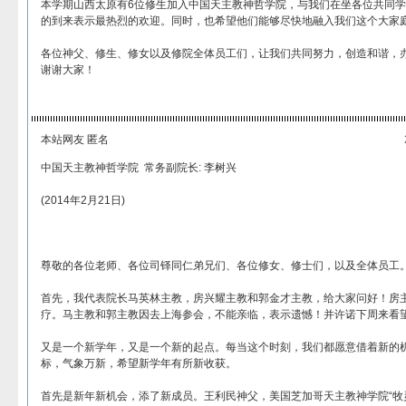
本学期山西太原有6位修生加入中国天主教神哲学院，与我们在坐各位共同
的到来表示最热烈的欢迎。同时，也希望他们能够尽快地融入我们这个大家
各位神父、修生、修女以及修院全体员工们，让我们共同努力，创造和谐，
谢谢大家！
本站网友 匿名
中国天主教神哲学院 常务副院长: 李树兴
(2014年2月21日)
尊敬的各位老师、各位司铎同仁弟兄们、各位修女、修士们，以及全体员工
首先，我代表院长马英林主教，房兴耀主教和郭金才主教，给大家问好！房
疗。马主教和郭主教因去上海参会，不能亲临，表示遗憾！并许诺下周来看
又是一个新学年，又是一个新的起点。每当这个时刻，我们都愿意借着新的
标，气象万新，希望新学年有所新收获。
首先是新年新机会，添了新成员。王利民神父，美国芝加哥天主教神学院“牧