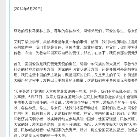
(2014年6月29日)
尊敬的院长马英林主教、尊敬的各位神长、司铎弟兄们，可爱的修生、修女
又到了毕业季节。虽然毕业是年复一年的事情，然而，我们毕业所唱的主题
业的歌声中，我们看到是责任。诸位毕业、结业的修女、神父们，你们即将
传教、布道，为教会和国家尽自己的责任，那么，在当下，我们有那些责无
首先，爱国爱教是我们责无旁贷的重任。随着中华民族的伟大复兴，宗教作
社会的精神道德提升方面，国家的和谐文明建设方面，还是开展对外宗教交
用。我们这些中国的天主教徒，既是国家的公民，又是天主的子民，如何运用
大崛起的过程中，发挥出天主教界的正能量，这是我们在座各位责无旁贷要
“天主是爱！”是我们天主教界最常说的一句话。但是，我们不能光说不做，
的事情。6月27日，教宗方济各在圣玛尔大之家主持清晨弥撒的讲道中也强
主需要人成为渺小的。他又说：“爱有两个特征：首先，爱所给予的多于收受
以，各位神父、修生、修女们，让我们将爱行动起来，爱我们的近人如同爱
们的祖国、民族和人民，更是我们的主教、神父，主内的弟兄姐妹们。让我
和救济贫病弱小者，以实际行动去参与共筑中国梦，使国家强盛，民族兴旺
大家的好，爱国就是爱教，两者不分彼此。所以，天主教要极大地发挥“天主
盛、民族崛起过程中成为国家的负资产。所以，树立爱国爱教的思想，使教
路，这是责无旁贷的第一件大事。