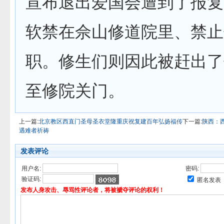
宣布退出爱国会遭到了报复
软禁在佘山修道院里、禁止
职。修生们则因此被赶出了
至修院关门。
上一篇:
北京教区西直门圣母圣衣堂隆重庆祝复建百年弘扬福传
下一篇:
陕西：
遇难者祈祷
发表评论
用户名:
密码:
验证码:
匿名发表
发布人身攻击、辱骂性评论者，将被褫夺评论的权利！