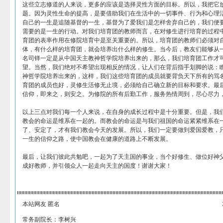
这些立志修道的人来说，更多的应该是选择灵性方面的目标。所以，我把它
题。因为灵性生命的提高，是要借助我们在生活中的一切事件、行为和心理
自己的一生是追随基督的一生，基督为了爱我们是怎样舍弃自己的，我们便
需要的是一生的行动。对我们培育团的教师而言，在对修生进行培育的过程
育团的表率作用在修院培育中是至关重要的。所以，培育团的教师们必须对
体，有什么样的培育团，就会培养出什么样的修生。当今后，教友们能够从
名司铎一定是从中国天主教神哲学院培养出来的，那么，我们培育团工作才
望。当然，我们绝对不希望出现相反的情况，让人们在背后指手划脚的说：
神哲学院培养出来的，这样，我们这些培育团的成员就要背负天下所有的骂
育团的成员也好，灵修生活修无止境，必须给自己确立新的目标和要求。最
信仰，即来之，则安之。为修院的所有后勤工作，服务热情周到，尽心尽力
以上三点对我们每一个人来说，在自身的成长过程中是十分重要。但是，我
教会的命运是维系在一起的。而教会的命运是与我们祖国的命运紧紧维系在
了、安定了，才有我们教会今天的发展。所以，我们一定要做到爱国爱教，
一生的信仰之路，使中国教会在健康的道路上不断发展。
最后，让我们彼此共勉吧，一起为了天主国的事业，当个好修生、做位好神
成好教师，并引领众人一起走向天主的国度！谢谢大家！
本站网友 匿名
常务副院长：李树兴