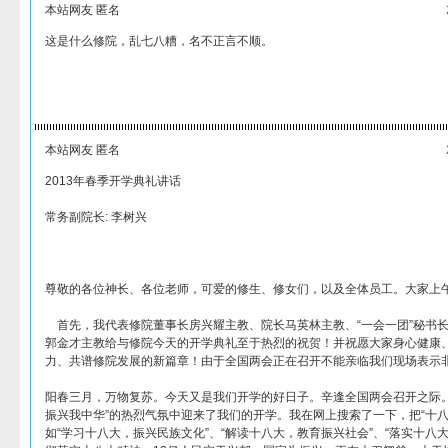
本站网友 匿名
这是什么修院，乱七八糟，名不正言不顺。
本站网友 匿名
2013年春季开学典礼讲话
常务副院长: 李树兴
尊敬的各位神长、各位老师，可爱的修生、修女们，以及全体员工。大家上
首先，我代表修院董事长房兴耀主教、院长马英林主教、“一会一团”秘书
郭金才主教给与修院今天的开学典礼至于热烈的祝贺！并祝愿大家身心健康
力、共谱修院发展的新篇章！由于全国两会正在召开不能亲临我们现场表示
阳春三月，万物复苏。今天又是我们开学的好日子。辛逢全国两会召开之际。
振兴我中华”的热烈气氛中迎来了我们的开学。我在网上搜索了一下，把“十八
如“学习十八大，振兴民族文化”、“解读十八大，教育振兴社会”、“落实十八