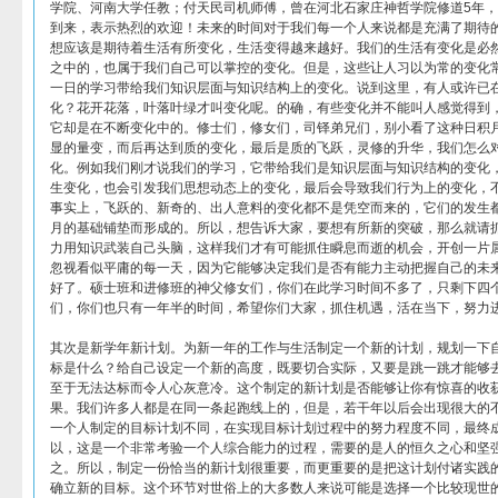
学院、河南大学任教；付天民司机师傅，曾在河北石家庄神哲学院修道5年
到来，表示热烈的欢迎！未来的时间对于我们每一个人来说都是充满了期待
想应该是期待着生活有所变化，生活变得越来越好。我们的生活有变化是必
之中的，也属于我们自己可以掌控的变化。但是，这些让人习以为常的变化
一日的学习带给我们知识层面与知识结构上的变化。说到这里，有人或许已
化？花开花落，叶落叶绿才叫变化呢。的确，有些变化并不能叫人感觉得到
它却是在不断变化中的。修士们，修女们，司铎弟兄们，别小看了这种日积
显的量变，而后再达到质的变化，最后是质的飞跃，灵修的升华，我们怎么
化。例如我们刚才说我们的学习，它带给我们是知识层面与知识结构的变化
生变化，也会引发我们思想动态上的变化，最后会导致我们行为上的变化，
事实上，飞跃的、新奇的、出人意料的变化都不是凭空而来的，它们的发生
月的基础铺垫而形成的。所以，想告诉大家，要想有所新的突破，那么就请
力用知识武装自己头脑，这样我们才有可能抓住瞬息而逝的机会，开创一片
忽视看似平庸的每一天，因为它能够决定我们是否有能力主动把握自己的未
好了。硕士班和进修班的神父修女们，你们在此学习时间不多了，只剩下四
们，你们也只有一年半的时间，希望你们大家，抓住机遇，活在当下，努力
其次是新学年新计划。为新一年的工作与生活制定一个新的计划，规划一下
标是什么？给自己设定一个新的高度，既要切合实际，又要是跳一跳才能够
至于无法达标而令人心灰意冷。这个制定的新计划是否能够让你有惊喜的收
果。我们许多人都是在同一条起跑线上的，但是，若干年以后会出现很大的
一个人制定的目标计划不同，在实现目标计划过程中的努力程度不同，最终
以，这是一个非常考验一个人综合能力的过程，需要的是人的恒久之心和坚
之。所以，制定一份恰当的新计划很重要，而更重要的是把这计划付诸实践
确立新的目标。这个环节对世俗上的大多数人来说可能是选择一个比较现世