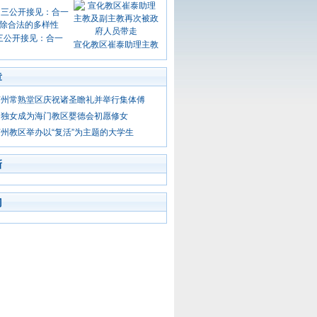
三公开接见：合一
宣化教区崔泰助理主教
章
苏州常熟堂区庆祝诸圣瞻礼并举行集体傅
中独女成为海门教区婴德会初愿修女
州教区举办以“复活”为主题的大学生
新
门