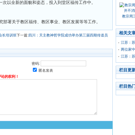
一次以全新的面貌和姿态，投入到堂区福传工作中。
教宗周
研究部署关于教区福传、教区事业、教区发展等等工作。
相关文
会长培训班
下一篇:
四川：天主教神哲学院成功举办第三届四期传道员
江苏：
两位家
江苏：苏
密码:
栏目更
匿名发表
评论的权利！
栏目热