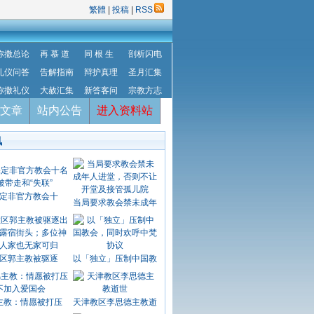
繁體
|
投稿
|
RSS
弥撒总论
再 慕 道
同 根 生
剖析闪电
礼仪问答
告解指南
辩护真理
圣月汇集
弥撒礼仪
大赦汇集
新答客问
宗教方志
文章
站内公告
进入资料站
讯
定非官方教会十
当局要求教会禁未成年
区郭主教被驱逐
以「独立」压制中国教
主教：情愿被打压
天津教区李思德主教逝