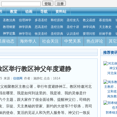
：
书
教堂
动画
导航
资料站
圣教法典
信理神学
多语圣经
释经原则
圣经发凡
教义函授
慕道指南
教理纲要
神学辞典
思高圣经
圣经注释
圣经十讲
神学词典
天主教史
神学论集
神学导论
牧灵圣经
圣经辞典
认识圣经
要理问答
祈祷手册
圣座动态
海外华人
社会关注
中梵关系
热点评论
其它
推荐资
教区举行教区神父年度避静
河北保
15 来源：
信德网
作者：施静红 点击：
1614
体神父相聚教区主教公署，举行年度避静神工。教区特邀河北
我在哪里、我是如何到这里的、我是谁、我的灵修是什
闽东教
六个主题，跟大家作了很全面诠释。提醒神父们，司铎的
友、宗徒、天主奥秘的管家、新约的大使等7个职务，而司
稣的使命、复活的见证人和为穷人服务等。神父们一致反
郭希锦