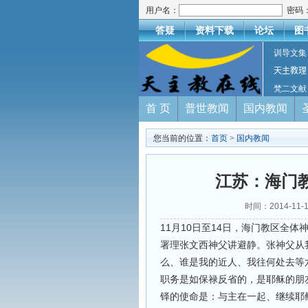
用户名：
密码
答疑
资料下载
论坛
图
训导文集
天主教理
梵二文献
首 页
普世教闻
国内教闻
您当前的位置：
首页
>
国内教闻
江苏：海门
时间：2014-11-
11月10日至14日，海门教区全
署理张文西神父讲避静。张神父从
么、谁是我的近人、我往何处去等
职务是如保禄反省的，是耶稣的朋
铎的使命是：与主在一起、继续耶