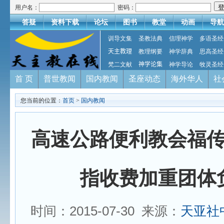
用户名：
密码：
答疑
资料下载
论坛
图书
教堂
动画
导航
训导文集
圣教法典
信理神学
多语圣经
天主教理
教理纲要
神学辞典
思高圣经
梵二文献
神学论集
神学导论
牧灵圣经
首 页
普世教闻
国内教闻
圣座动态
海外华人
社
您当前的位置：
首页
>
国内教闻
高速公路便利教会福
指收费加重团体
时间：2015-07-30 来源：
天亚社