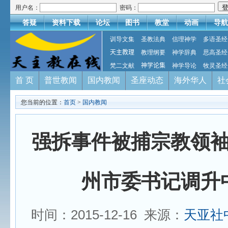
用户名：
密码：
答疑
资料下载
论坛
图书
教堂
动画
导航
训导文集
圣教法典
信理神学
多语圣经
天主教理
教理纲要
神学辞典
思高圣经
梵二文献
神学论集
神学导论
牧灵圣经
首 页
普世教闻
国内教闻
圣座动态
海外华人
社
您当前的位置：
首页
>
国内教闻
强拆事件被捕宗教领
州市委书记调升
时间：2015-12-16 来源：
天亚社