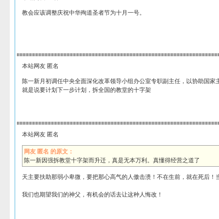
教会应该调整庆祝中华殉道圣者节为十月一号。
本站网友 匿名
陈一新月初调任中央全面深化改革领导小组办公室专职副主任，以协助国家
就是说要计划下一步计划，拆全国的教堂的十字架
本站网友 匿名
网友 匿名 的原文：
陈一新因强拆教堂十字架而升迁，真是无本万利。真懂得经营之道了
天主要扶助那弱小卑微，要把那心高气的人傲击溃！不在生前，就在死后！
我们也期望我们的神父，有机会的话去让这种人悔改！