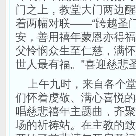
门之上，教堂大门两边醒
着两幅对联——“跨越圣
安，善用禧年蒙恩亦得福
父怜悯众生至仁慈，满怀
世人最有福。”喜迎慈悲
上午九时，来自各个堂
们怀着虔敬、满心喜悦的
唱慈悲禧年主题曲，齐聚
场的祈祷站。在主教的致