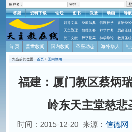
用户名：
密码：
答疑
资料下载
论坛
图书
教堂
动画
导航
训导文集
圣教法典
信理神学
多语圣经
天主教理
教理纲要
神学辞典
思高圣经
梵二文献
神学论集
神学导论
牧灵圣经
首 页
普世教闻
国内教闻
圣座动态
海外华人
社
您当前的位置：
首页
>
国内教闻
福建：厦门教区蔡炳
岭东天主堂慈悲
时间：2015-12-20 来源：
信德网