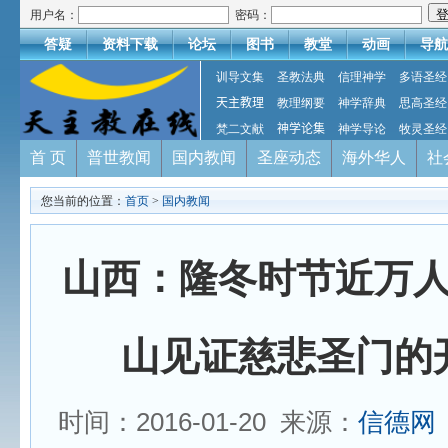
用户名：
密码：
答疑
资料下载
论坛
图书
教堂
动画
导航
训导文集
圣教法典
信理神学
多语圣经
天主教理
教理纲要
神学辞典
思高圣经
梵二文献
神学论集
神学导论
牧灵圣经
首 页
普世教闻
国内教闻
圣座动态
海外华人
社
您当前的位置：
首页
>
国内教闻
山西：隆冬时节近万
山见证慈悲圣门的
时间：2016-01-20 来源：
信德网