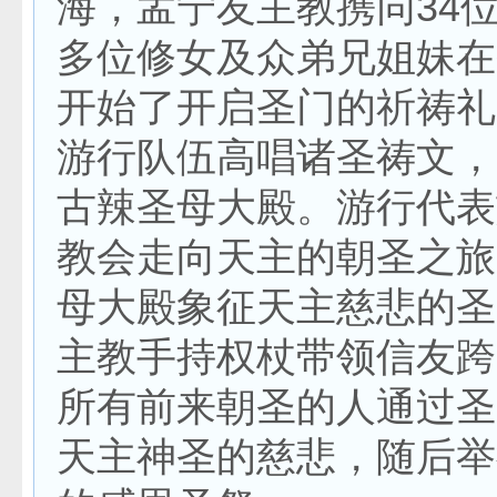
海，孟宁友主教携同34位
多位修女及众弟兄姐妹在
开始了开启圣门的祈祷礼
游行队伍高唱诸圣祷文，
古辣圣母大殿。游行代表
教会走向天主的朝圣之旅
母大殿象征天主慈悲的圣
主教手持权杖带领信友跨
所有前来朝圣的人通过圣
天主神圣的慈悲，随后举