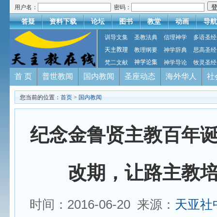
用户名：
密码：
答疑
资料下载
论坛
图书
教堂
动画
导航
训导文集
圣教法典
信理神学
多语圣经
天主教理
教理纲要
神学辞典
思高圣经
梵二文献
神学论集
神学导论
牧灵圣经
首 页
普世教闻
国内教闻
圣座动态
海外华人
社
您当前的位置：
首页
>
国内教闻
纪念金鲁贤主教百年
改期，让路主教
时间：2016-06-20 来源：
天亚社