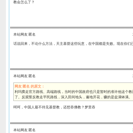
教会怎么了？
本站网友 匿名
话说回来，不论什么方法，天主基督这些玩意，在中国都是失败。现在你们
本站网友 匿名
网友 匿名 的原文：
利玛窦走官方路线、高端路线，当时的中国政府也只是暂时的准许他这个教
了。反观誓反教走平民路线，深入田间地头，遍地开花，赚的是盆满钵满。
呵呵，中国人最不待见基督教，还想吞佛教？梦里吞
本站网友 匿名