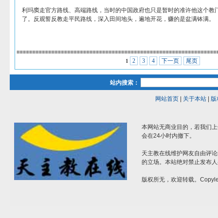
利玛窦走官方路线、高端路线，当时的中国政府也只是暂时的准许他这个教
了。反观誓反教走平民路线，深入田间地头，遍地开花，赚的是盆满钵满。
2
3
4
下一页
尾页
1
站内搜索：
网站首页
|
关于本站
|
版
本网站无商业目的，若我们上
会在24小时内撤下。
天主教在线维护网友自由评论
的立场。本站绝对禁止发布人
版权所无，欢迎转载。Copylef