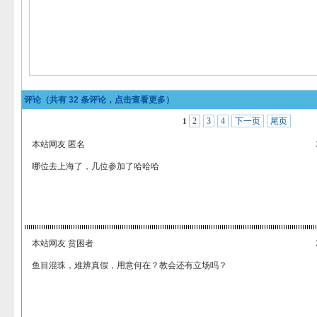
评论（共有
32
条评论，点击查看更多）
2
3
4
下一页
尾页
1
本站网友 匿名
哪位去上海了，几位参加了哈哈哈
本站网友 贫困者
鱼目混珠，难辨真假，用意何在？教会还有立场吗？