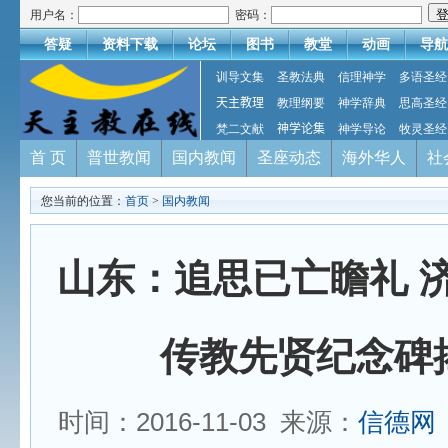
用户名：
密码：
答疑
资料下载
论坛
图书
教堂
动画
导航
训导文集
圣教法典
信理神学
多语圣经
天主教理
教理纲要
神学辞典
思高圣经
梵二文献
神学论集
神学导论
牧灵圣经
首 页
普世教闻
国内教闻
圣座动态
海外华人
社
您当前的位置：
首页
>
国内教闻
山东：追思已亡瞻礼 
传教先贤纪念碑
时间：2016-11-03 来源：
信德网