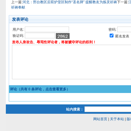
上一篇:
河北：邢台教区后双炉堂区制作“圣名牌” 提醒教友为炼灵祈祷
下一篇:
祈祷奉献
发表评论
用户名:
密码:
验证码:
匿名发表
发布人身攻击、辱骂性评论者，将被褫夺评论的权利！
评论（共有
0
条评论，点击查看更多）
站内搜索：
网站首页
|
关于本站
|
版