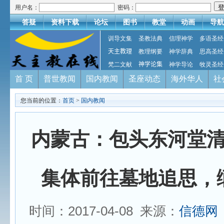
用户名：
密码：
答疑
资料下载
论坛
图书
教堂
动画
导航
训导文集
圣教法典
信理神学
多语圣经
天主教理
教理纲要
神学辞典
思高圣经
梵二文献
神学论集
神学导论
牧灵圣经
首 页
普世教闻
国内教闻
圣座动态
海外华人
社
您当前的位置：
首页
>
国内教闻
内蒙古：包头东河堂
集体前往墓地追思，
时间：2017-04-08 来源：
信德网