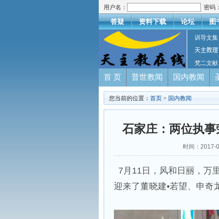
用户名：
密码
答疑
资料下载
论坛
图
训导文集
天主教理
梵二文献
首 页
普世教闻
国内教闻
您当前的位置：
首页
>
国内教闻
石家庄：两位执事
时间：2017-
7月11日，风和日丽，
迎来了董晓建•若望、