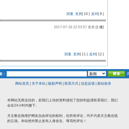
回复
支持
[
10
]
反对
[
8
]
2017-07-16 22:53:57 发表
[1 楼]
回复
支持
[
11
]
反对
[
12
]
索：
网站首页
|
关于本站
|
版权声明
|
联系方式
|
信息反馈
|
新站收录
本网站无商业目的，若我们上传的资料侵犯了您的利益请联系我们，我们
会在24小时内撤下。
天主教在线维护网友自由评论的权利，但所有评论，均不代表天主教在线
的立场。本站绝对禁止发布人身攻击、辱骂性评论！