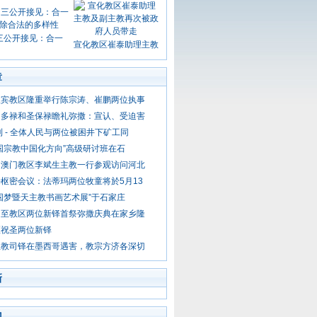
三公开接见：合一
宣化教区崔泰助理主教
章
宜宾教区隆重举行陈宗涛、崔鹏两位执事
伯多禄和圣保禄瞻礼弥撒：宣认、受迫害
利 - 全体人民与两位被困井下矿工同
国宗教中国化方向”高级研讨班在石
：澳门教区李斌生主教一行参观访问河北
枢密会议：法蒂玛两位牧童将於5月13
国梦暨天主教书画艺术展”于石家庄
周至教区两位新铎首祭弥撒庆典在家乡隆
区祝圣两位新铎
主教司铎在墨西哥遇害，教宗方济各深切
新
门