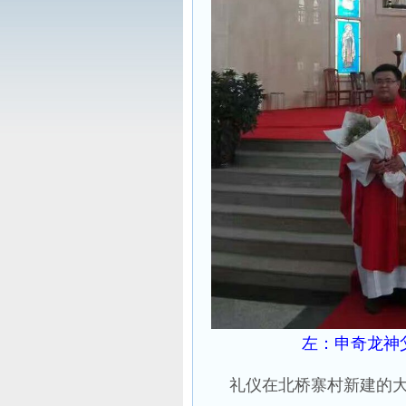
左：
申奇龙
神
礼仪在北桥寨村新建的大