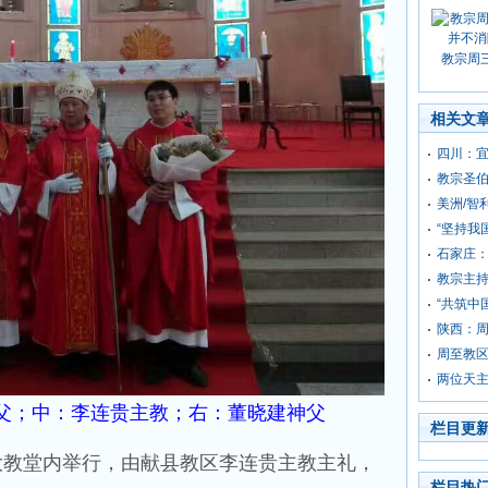
教宗周
相关文
四川：
教宗圣
美洲/智
“坚持我
石家庄
教宗主持
“共筑中
陕西：
周至教
两位天
父；中：李连贵主教；右：
董晓建
神父
栏目更
教堂内举行，由献县教区李连贵主教主礼，
栏目热