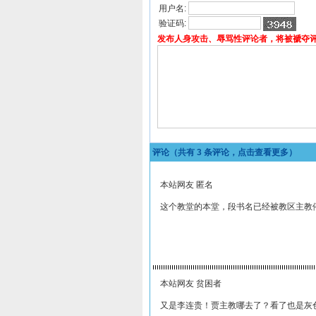
用户名:
验证码:
发布人身攻击、辱骂性评论者，将被褫夺
评论（共有
3
条评论，点击查看更多）
本站网友 匿名
这个教堂的本堂，段书名已经被教区主教
本站网友 贫困者
又是李连贵！贾主教哪去了？看了也是灰