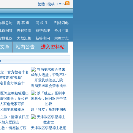
繁體
|
投稿
|
RSS
弥撒总论
再 慕 道
同 根 生
剖析闪电
礼仪问答
告解指南
辩护真理
圣月汇集
弥撒礼仪
大赦汇集
新答客问
宗教方志
文章
站内公告
进入资料站
讯
定非官方教会十
当局要求教会禁未成年
区郭主教被驱逐
以「独立」压制中国教
主教：情愿被打压
天津教区李思德主教逝