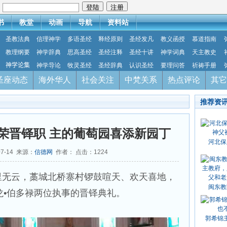
：
书
教堂
动画
导航
资料站
圣教法典
信理神学
多语圣经
释经原则
圣经发凡
教义函授
慕道指南
教理纲要
神学辞典
思高圣经
圣经注释
圣经十讲
神学词典
天主教史
神学论集
神学导论
牧灵圣经
圣经辞典
认识圣经
要理问答
祈祷手册
圣座动态
海外华人
社会关注
中梵关系
热点评论
其它
推荐资
荣晋铎职 主的葡萄园喜添新园丁
河北保
07-14 来源：
信德网
作者： 点击：
1224
万里无云，藁城北桥寨村锣鼓喧天、欢天喜地，
闽东教
申奇龙•伯多禄两位执事的晋铎典礼。
郭希锦