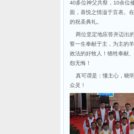
40多位神父共祭，10余位
面，喜悦之情溢于言表。
的祝圣典礼。
两位坚定地应答并迈出的
誓一生奉献于主，为主的
效法的好牧人！牺牲奉献
怨无悔！
真可谓是：懂主心，晓明
众灵！