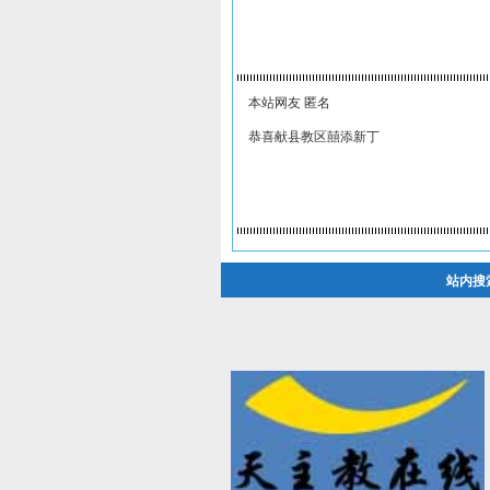
本站网友 匿名
恭喜献县教区囍添新丁
站内搜