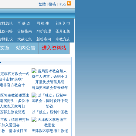
繁體
|
投稿
|
RSS
弥撒总论
再 慕 道
同 根 生
剖析闪电
礼仪问答
告解指南
辩护真理
圣月汇集
弥撒礼仪
大赦汇集
新答客问
宗教方志
文章
站内公告
进入资料站
讯
定非官方教会十
当局要求教会禁未成年
区郭主教被驱逐
以「独立」压制中国教
主教：情愿被打压
天津教区李思德主教逝