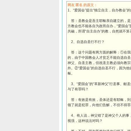
网友 匿名 的原文：
1、“爱国会”提出“独立自主，自办教会
答：圣教会是吾主耶稣亲自建立的，是
方教会也不能各自为政而自办，“爱国会
共融，所谓“自主自办”的教，自然就不算
2、自选自圣行不行？
答：这个问题有两方面的解释：①在我
的，由于中国教会人才贫乏不能自选自圣
神父、自圣主教，但祝圣主教必须向教宗
外。②“爱国会”的自选自圣不行，因为
稣。
3、“爱国会”的“革新神父”行圣事、
与了有罪吗？
答：有效是有效，圣体还是有耶稣，到
领了就是犯罪，向他们告解，不但不得罪
4、有人说，神父错了是神父个人的事
视强，这种说法对吗？