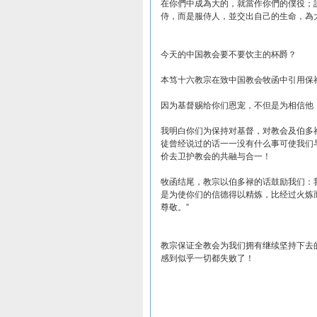
在你們中成為大的，就當作你們的僕役；
侍，而是服侍人，並交出自己的生命，為
今天的中国教会要不要饮主的杯爵？
本笃十六教宗在致中国教会牧函中引用保
因为基督赐给你们恩宠，不但是为相信他
我明白你们为保持对基督，对教会及伯多
徒曾经说过的话一一没有什么事可使我们
价去卫护教会的共融与合一！
牧函结尾，教宗以伯多禄的话鼓励我们：
是为使你们的信德得以精炼，比经过火炼
尊敬。”
教宗保证全教会为我们拥有继续坚持下去
感到似乎一切都失败了！