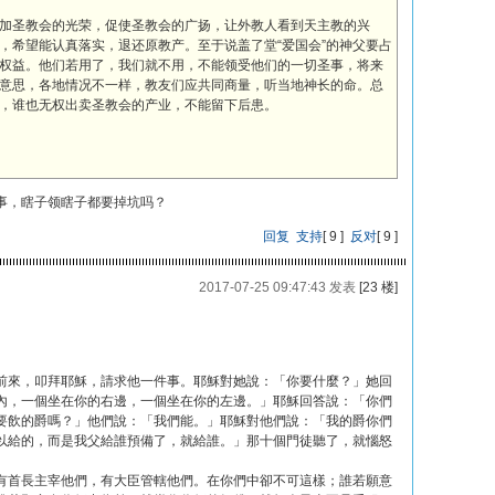
加圣教会的光荣，促使圣教会的广扬，让外教人看到天主教的兴
，希望能认真落实，退还原教产。至于说盖了堂“爱国会”的神父要占
权益。他们若用了，我们就不用，不能领受他们的一切圣事，将来
意思，各地情况不一样，教友们应共同商量，听当地神长的命。总
，谁也无权出卖圣教会的产业，不能留下后患。
事，瞎子领瞎子都要掉坑吗？
回复
支持
[
9
]
反对
[
9
]
2017-07-25 09:47:43 发表
[23 楼]
前來，叩拜耶穌，請求他一件事。耶穌對她說：「你要什麼？」她回
內，一個坐在你的右邊，一個坐在你的左邊。」耶穌回答說：「你們
要飲的爵嗎？」他們說：「我們能。」耶穌對他們說：「我的爵你們
以給的，而是我父給誰預備了，就給誰。」那十個門徒聽了，就惱怒
有首長主宰他們，有大臣管轄他們。在你們中卻不可這樣；誰若願意