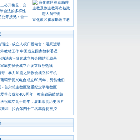
三公开接见：合一
宣化教区崔泰助理主教
章
内瑞拉 - 成立人权广播电台：活跃运动
筹教材工作 中国成立国家教材委员
基纳法索 - 研究成立教会团结互助基
区家庭委员会成立并设立服务热线
西哥 - 暴力加剧之际教会成立和平机
葡萄牙复兴电台成立80周年，赞赏他们
国 - 首尔总主教区隆重纪念平壤教区
爱善会成立400周年，教宗致函鼓励慈
区庆祝成立九十周年，展出珍贵历史照片
基斯坦 - 拉合尔四十二名基督徒被控
新
门