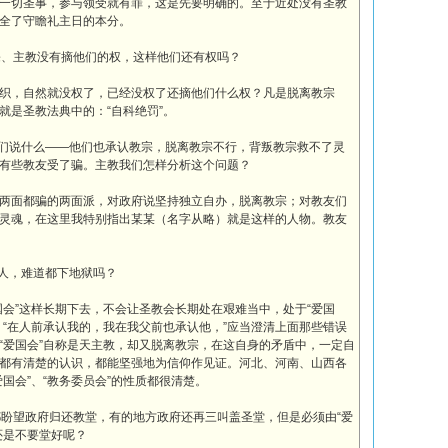
一切圣事，参与领受就有罪，这是先要明确的。至于近处没有圣教
全了守瞻礼主日的本分。
、主教没有摘他们的权，这样他们还有权吗？
织，自然就没权了，已经没权了还摘他们什么权？凡是脱离教宗
就是圣教法典中的：“自科绝罚”。
友们说什么——他们也承认教宗，脱离教宗不行，背叛教宗救不了灵
有些教友受了骗。主教我们怎样分析这个问题？
两面都骗的两面派，对政府说坚持独立自办，脱离教宗；对教友们
灵魂，在这里我特别指出某某（名字从略）就是这样的人物。教友
些人，难道都下地狱吗？
会”这样长期下去，不会让圣教会长期处在艰难当中，处于“爱国
，“在人前承认我的，我在我父前也承认他，”应当澄清上面那些错误
“爱国会”自称是天主教，却又脱离教宗，在这自身的矛盾中，一定自
都有清楚的认识，都能坚强地为信仰作见证。河北、河南、山西各
国会”、“教务委员会”的性质都很清楚。
盼望政府归还教堂，有的地方政府还再三叫盖圣堂，但是必须由“爱
还是不要堂好呢？