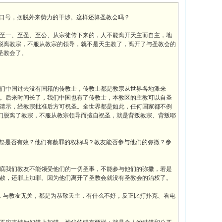
”的口号，摆脱外来势力的干涉。这样还算圣教会吗？
至一、至圣、至公、从宗徒传下来的，人不能离开天主而自主，地
”脱离教宗，不服从教宗的领导，就不是天主教了，离开了与圣教会的
圣教会了。
们中国过去没有国籍的传教士，传教士都是教宗从世界各地派来
。后来时间长了，我们中国也有了传教士，本教区的主教可以自圣
请示，经教宗批准后方可祝圣。全世界都是如此，任何国家都不例
他们脱离了教宗，不服从教宗领导而擅自祝圣，就是背叛教宗、背叛耶
献圣祭是否有效？他们有赦罪的权柄吗？教友能否参与他们的弥撒？参
底我们教友不能领受他们的一切圣事，不能参与他们的弥撒，若是
赦，还罪上加罪。因为他们离开了圣教会就没有圣教会的治权了。
，与教友无关，都是为恭敬天主，有什么不好，反正比打扑克、看电