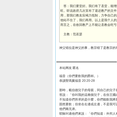
答：我们要堂好。我们有了圣堂，能增
旺。听说政府几次宣布了退还教产的文件
用，那我们教友应竭力抵制，力争自己的
他站不住了，我们再用。以上是我个人的
而言之，在收回教产上不能让圣教会吃亏
主教：范若瑟
神父错拉是神父的事，教宗错了是教宗的
本站网友 匿名
福音（你們要飲我的爵杯。）
恭讀聖瑪竇福音 20:20-28
那時，載伯德兒子的母親，同自己的兒子
答說：「你叫我的這兩個兒子，在你王國
不知道你們所求的是什麼，你們能飲我將
固然要飲；但坐在右邊或左邊，不是我可
他們兩兄弟。
耶穌叫過他們來說：「你們知道：外邦人