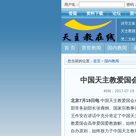
用户名：
密码
答疑
资料下载
论坛
图
训导文集
天主教理
梵二文献
首 页
普世教闻
国内教闻
您当前的位置：
首页
>
国内教闻
中国天主教爱国会
时间：2017-07-
北京7月19日电
中国天主教爱国会成
部常务副部长张裔炯、国家宗教事
王作安在讲话中充分肯定了中国天主
教爱国会高举爱国爱教旗帜，始终
自办原则，始终致力于中国天主教