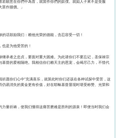
誰若願意在你們中為首，就當作你們的奴僕。就如人子來不是受服
大眾作贖價。」
禄的话鼓励我们：赖他光荣的德能，含忍容受一切！
，也是为他受苦的！
禄继承者之忠贞，要面对重大困难。为此请你们不要忘记，圣保禄宗
与基督的爱相隔绝。我相信你们赖天主的恩宠，会竭尽己力，不惜代
我祈愿你们心中“充满喜乐，就算此时你们还该在各种试探中受苦，这
而仍易消失的黄金更有价值，好在耶稣基督显现时堪受称赞、光荣和
的力量祈祷，使我们懂得这痛苦磨难是胜利的源泉！即便当时我们会