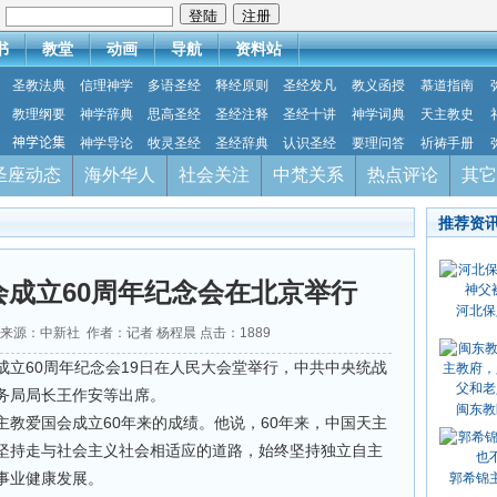
：
书
教堂
动画
导航
资料站
圣教法典
信理神学
多语圣经
释经原则
圣经发凡
教义函授
慕道指南
教理纲要
神学辞典
思高圣经
圣经注释
圣经十讲
神学词典
天主教史
神学论集
神学导论
牧灵圣经
圣经辞典
认识圣经
要理问答
祈祷手册
圣座动态
海外华人
社会关注
中梵关系
热点评论
其它
推荐资
成立60周年纪念会在北京举行
河北保
19 来源：中新社 作者：记者 杨程晨 点击：
1889
立60周年纪念会19日在人民大会堂举行，中共中央统战
务局局长王作安等出席。
闽东教
教爱国会成立60年来的成绩。他说，60年来，中国天主
坚持走与社会主义社会相适应的道路，始终坚持独立自主
事业健康发展。
郭希锦