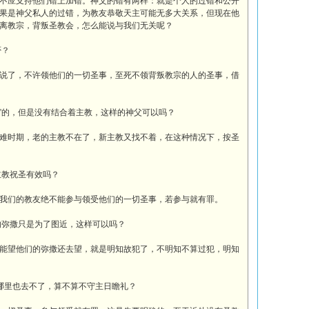
不应支持他们错上加错。神父的错有两样：就是个人的过错和公开
果是神父私人的过错，为教友恭敬天主可能无多大关系，但现在他
离教宗，背叛圣教会，怎么能说与我们无关呢？
否？
说了，不许领他们的一切圣事，至死不领背叛教宗的人的圣事，借
”的，但是没有结合着主教，这样的神父可以吗？
难时期，老的主教不在了，新主教又找不着，在这种情况下，按圣
主教祝圣有效吗？
我们的教友绝不能参与领受他们的一切圣事，若参与就有罪。
的弥撒只是为了图近，这样可以吗？
能望他们的弥撒还去望，就是明知故犯了，不明知不算过犯，明知
哪里也去不了，算不算不守主日瞻礼？