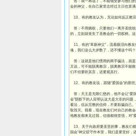
答：我一再说了，不能领受参与他们的
会的神父，在自己家里念经过主日也算满
10、有的教友认为，无论如何反正教宗
答：不用摘权，只要他们一离开圣统组
的，立刻就丧失了圣教会的一切权柄。这
11、有的“革新神父”，流着眼泪向教
魂，我们这么大岁数了，还不懂这个吗？
答：这就是他们惯用的两手骗法，就是
又说，可不能脱离教宗，脱离教宗不能救
们不但要听其言，还要观其行。
12、有的教友说，跟随“爱国会”的那
答：天主是无限仁慈的，他不会让“爱国
会”阴影下的人应明认这大是大非的问题
看法，信从完整的信仰，不要欺骗自己。
取毁灭。我看，现在教友们对自己的教会
地教友都来见过我，信德都很坚强，对“爱
13、关于向政府要圣堂的事，教友们都
国会”神父驻守作本堂，我们是要堂好，