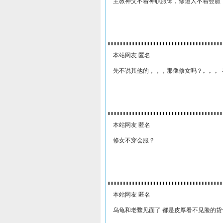
主教神父不着神职服饰，修道人不着会服
本站网友 匿名
先不说其他的，，，那像修女吗？。。。 
本站网友 匿名
修女不穿会服？
本站网友 匿名
乌龟和老鳖见面了 都是皮厚看不见脸的货