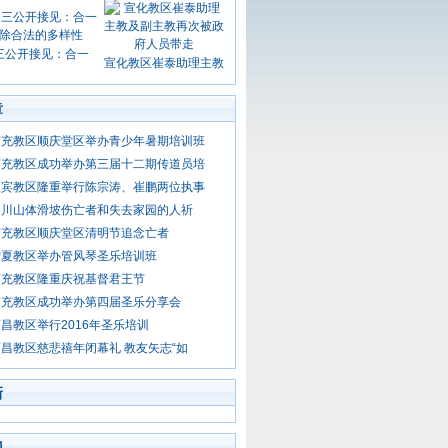
三公开接见：合一
宣化教区崔泰助理主教
章
南充教区顺庆堂区举办青少年暑期培训班
南充教区成功举办第三届十二期传道员培
宜宾教区隆重举行陈宗涛、崔鹏两位执事
四川山体滑坡伤亡者和失去家园的人祈
南充教区顺庆堂区清明节追念亡者
宁夏教区举办管风琴圣乐培训班
南充教区隆重庆祝基督君王节
南充教区成功举办第四届圣乐分享会
昌教区举行2016年圣乐培训
昌教区慈悲禧年闭幕礼 教友矢志“如
新
门