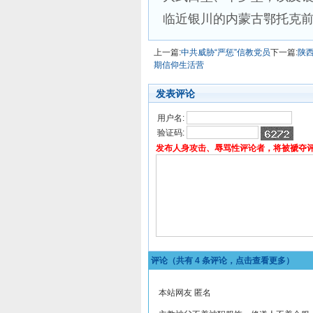
临近银川的内蒙古鄂托克
上一篇:
中共威胁“严惩”信教党员
下一篇:
陕
期信仰生活营
发表评论
用户名:
验证码:
发布人身攻击、辱骂性评论者，将被褫夺
评论（共有
4
条评论，点击查看更多）
本站网友 匿名