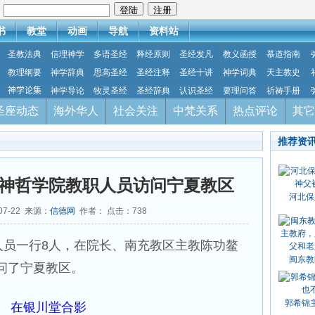
：
书
教堂
动画
导航
资料站
圣教法典
信理神学
多语圣经
释经原则
圣经发凡
教义函授
慕道指南
教理纲要
神学辞典
思高圣经
圣经注释
圣经十讲
神学词典
天主教史
神学论集
神学导论
牧灵圣经
圣经辞典
认识圣经
要理问答
祈祷手册
圣座动态
海外华人
社会关注
中梵关系
热点评论
其它
推荐资
神哲学院教职人员访问宁夏教区
河北保
07-22 来源：
信德网
作者： 点击：
738
人员一行8人，在院长、南充教区主教陈功鳌
闽东教
访问了宁夏教区。
郭希锦
在银川堂合影