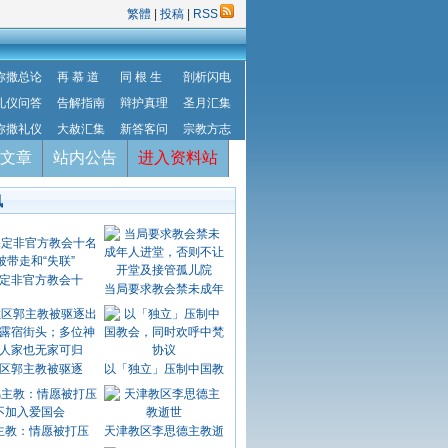
繁體
|
投稿
|
RSS
弥撒总论
再 慕 道
同 根 生
剖析闪电
礼仪问答
告解指南
辩护真理
圣月汇集
弥撒礼仪
大赦汇集
新答客问
宗教方志
文章
站内公告
进入资料站
讯
定非官方教会十
当局要求教会禁未成年
区郭主教被驱逐
以「独立」压制中国教
主教：情愿被打压
天津教区李思德主教逝