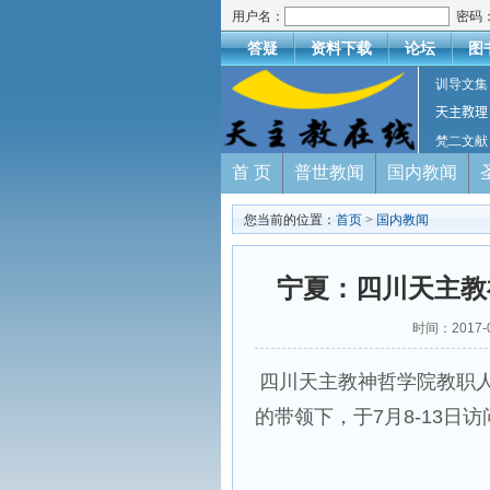
用户名：
密码
答疑
资料下载
论坛
图
训导文集
天主教理
梵二文献
首 页
普世教闻
国内教闻
您当前的位置：
首页
>
国内教闻
宁夏：四川天主教
时间：2017-
四川天主教神哲学院教职
的带领下，于7月8-13日