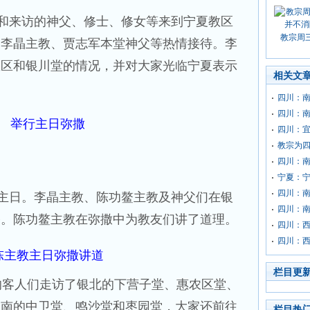
和来访的神父、修士、修女等来到宁夏教区
教宗周
了李晶主教、贾志军本堂神父等热情接待。李
教区和银川堂的情况，并对大家光临宁夏表示
相关文
四川：
四川：
举行主日弥撒
四川：
教宗为
四川：
宁夏：
四川：
主日。李晶主教、陈功鳌主教及神父们在银
四川：
祭。陈功鳌主教在弥撒中为教友们讲了道理。
四川：西
四川：西
陈主教主日弥撒讲道
栏目更
客人们走访了银北的下营子堂、惠农区堂、
银南的中卫堂、鸣沙堂和枣园堂，大家还前往
栏目热