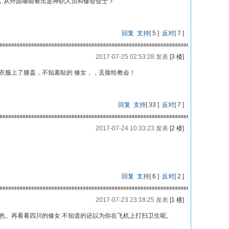
，从外面哪能看出是神职人员和修会会士？
回复
支持
[
5
]
反对
[
7
]
2017-07-25 02:53:28 发表
[3 楼]
衣服上了膝盖，不知羞耻的 修女，，丢脸给教会！
回复
支持
[
33
]
反对
[
7
]
2017-07-24 10:33:23 发表
[2 楼]
回复
支持
[
6
]
反对
[
2
]
2017-07-23 23:18:25 发表
[1 楼]
色。再看看四川的修女 不知道的还以为你在飞机上打扫卫生呢。