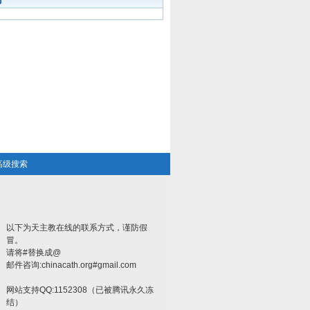
高级搜索
以下为天主教在线的联系方式，谨防假
冒。
请将#替换成@
邮件咨询:chinacath.org#gmail.com
网站支持QQ:1152308（已被腾讯永久冻
结）