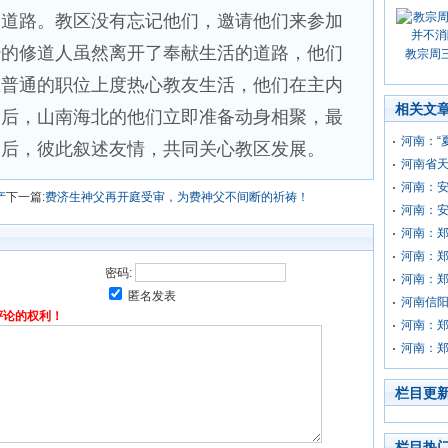
的道路。教区没有忘记他们，邀请他们来参加
经的修道人虽然离开了奉献生活的道路，他们
教宗周
在普通的职位上度热心教友生活，他们在主内
相关文
知后，山南海北的他们立即准备动身相聚，最
河南：“
之后，彼此叙述友情，共同关心教区发展。
河南省
河南：安
产
下一篇:
费济生神父再开庭受审，为费神父不间断的祈祷！
河南：
河南：
河南：
密码:
河南：郑
匿名发表
河南信
评论的权利！
河南：
河南：
栏目更
栏目热