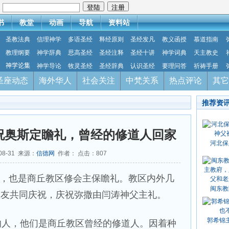
：
书
教堂
动画
导航
资料站
圣教法典
信理神学
多语圣经
释经原则
圣经发凡
教义函授
慕道指南
教理纲要
神学辞典
思高圣经
圣经注释
圣经十讲
神学词典
天主教史
神学论集
神学导论
牧灵圣经
圣经辞典
认识圣经
要理问答
祈祷手册
圣座动态
海外华人
社会关注
中梵关系
热点评论
其它
推荐资
祝奥斯定瞻礼，曾经的修道人回家
河北保
08-31 来源：
信德网
作者： 点击：
807
礼，也是商丘教区修会主保瞻礼。教区内外几
闽东教
教友共同庆祝，庆祝弥撒由闫涛神父主礼。
郭希锦
人，他们是商丘教区曾经的修道人。因着种