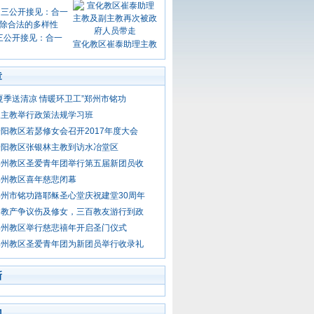
三公开接见：合一
宣化教区崔泰助理主教
章
夏季送清凉 情暖环卫工”郑州市铭功
天主教举行政策法规学习班
阳教区若瑟修女会召开2017年度大会
安阳教区张银林主教到访水冶堂区
郑州教区圣爱青年团举行第五届新团员收
郑州教区喜年慈悲闭幕
州市铭功路耶稣圣心堂庆祝建堂30周年
阳教产争议伤及修女，三百教友游行到政
郑州教区举行慈悲禧年开启圣门仪式
郑州教区圣爱青年团为新团员举行收录礼
新
门