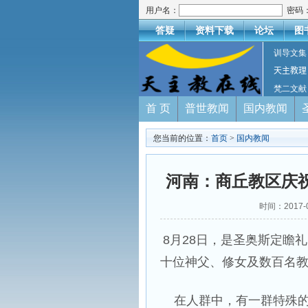
用户名：
密码
答疑
资料下载
论坛
图
训导文集
天主教理
梵二文献
首 页
普世教闻
国内教闻
您当前的位置：
首页
>
国内教闻
河南：商丘教区庆
时间：2017-
8月28日，是圣奥斯定瞻
十位神父、修女及数百名
在人群中，有一群特殊的