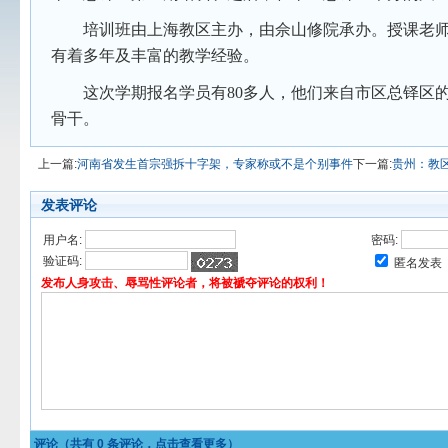
培训班由上海教区主办，由佘山修院承办。授课老
有着多年及丰富的教学经验。
这次学期报名学员有
80
多人，他们来自市区总铎区
骨干。
上一篇:
河南省发生首宗强拆十字架，专家称或不是个别事件
下一篇:
贵州：教
发表评论
用户名:
密码:
验证码:
匿名发表
发布人身攻击、辱骂性评论者，将被褫夺评论的权利！
评论（共有
0
条评论，点击查看更多）