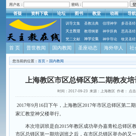
用户名：
密码：
答疑
资料下载
论坛
图书
教堂
动画
导航
训导文集
圣教法典
信理神学
多语圣经
天主教理
教理纲要
神学辞典
思高圣经
梵二文献
神学论集
神学导论
牧灵圣经
首 页
普世教闻
国内教闻
圣座动态
海外华人
社
您当前的位置：
首页
>
国内教闻
上海教区市区总铎区第二期教友培
时间：2017-09-23 来源：上海教区 作者： 点
2017
年
9
月
16
日下午，上海教区
2017
年市区总铎区第二期
家汇教堂神父楼举行。
本次培训班是自
2015
年教区成功举办嘉青松总铎区
市区总铎区第一期培训班之后，在市区总铎区举办的又