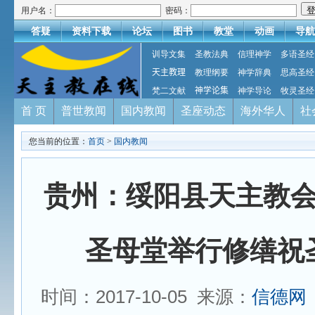
用户名：
密码：
答疑
资料下载
论坛
图书
教堂
动画
导航
训导文集
圣教法典
信理神学
多语圣经
天主教理
教理纲要
神学辞典
思高圣经
梵二文献
神学论集
神学导论
牧灵圣经
首 页
普世教闻
国内教闻
圣座动态
海外华人
社
您当前的位置：
首页
>
国内教闻
贵州：绥阳县天主教
圣母堂举行修缮祝
时间：2017-10-05 来源：
信德网