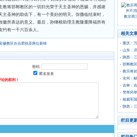
主教将邯郸教区的一切归光荣于天主圣神的恩赐，并感谢
天主圣神的助佑下，有一个美好的明天。弥撒临结束时，
教宗周
牧徽所表达的意义。最后，孙继根助理主教隆重降福所有
友约有一千六百余人。
相关文
重庆：
安徽教区在合肥祝圣两位新铎
山东：
陕西：
邯郸教
密码:
教宗将於
匿名发表
沧州：
评论的权利！
吉林：吉
梵蒂冈举
核裁军
陕西：
栏目更
栏目热