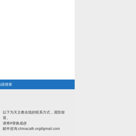
高级搜索
以下为天主教在线的联系方式，谨防假
冒。
请将#替换成@
邮件咨询:chinacath.org#gmail.com