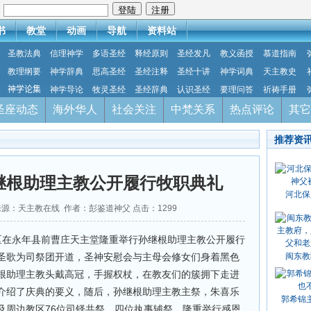
：
书
教堂
动画
导航
资料站
圣教法典
信理神学
多语圣经
释经原则
圣经发凡
教义函授
慕道指南
教理纲要
神学辞典
思高圣经
圣经注释
圣经十讲
神学词典
天主教史
神学论集
神学导论
牧灵圣经
圣经辞典
认识圣经
要理问答
祈祷手册
圣座动态
海外华人
社会关注
中梵关系
热点评论
其它
推荐资
继根助理主教公开履行牧职典礼
河北保
18 来源：天主教在线 作者：彭鉴道神父 点击：
1299
郸教区在永年县前曹庄天主堂隆重举行孙继根助理主教公开履行
圣歌为司祭团开道，圣神安慰会与主母会修女们身着黑色
闽东教
根助理主教头戴高冠，手握权杖，在教友们的簇拥下走进
介绍了庆典的要义，随后，孙继根助理主教主祭，朱喜乐
郭希锦
及周边教区76位司铎共祭，四位执事辅祭，隆重举行感恩