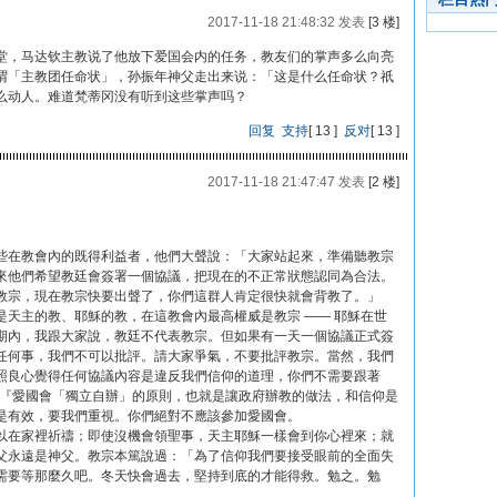
2017-11-18 21:48:32 发表
[3 楼]
堂，马达钦主教说了他放下爱国会内的任务，教友们的掌声多么向亮
谓「主教团任命状」，孙振年神父走出来说：「这是什么任命状？祇
么动人。难道梵蒂冈没有听到这些掌声吗？
回复
支持
[
13
]
反对
[
13
]
2017-11-18 21:47:47 发表
[2 楼]
些在教會內的既得利益者，他們大聲說：「大家站起來，準備聽教宗
來他們希望教廷會簽署一個協議，把現在的不正常狀態認同為合法。
教宗，現在教宗快要出聲了，你們這群人肯定很快就會背教了。」
天主的教、耶穌的教，在這教會內最高權威是教宗 ―― 耶穌在世
期內，我跟大家說，教廷不代表教宗。但如果有一天一個協議正式簽
任何事，我們不可以批評。請大家爭氣，不要批評教宗。當然，我們
照良心覺得任何協議內容是違反我們信仰的道理，你們不需要跟著
：『愛國會「獨立自辦」的原則，也就是讓政府辦教的做法，和信仰是
是有效，要我們重視。你們絕對不應該參加愛國會。
以在家裡祈禱；即使沒機會領聖事，天主耶穌一樣會到你心裡來；就
父永遠是神父。教宗本篤說過：「為了信仰我們要接受眼前的全面失
需要等那麼久吧。冬天快會過去，堅持到底的才能得救。勉之。勉