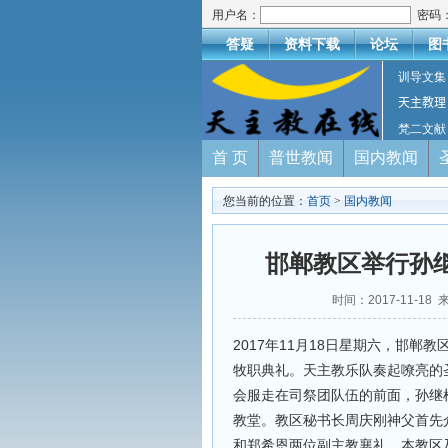
用户名：
密码
答疑
资料下载
论坛
图
训导文集
天主教理
梵二文献
首 页
普世教闻
国内教闻
您当前的位置：
首页
>
国内教闻
邯郸教区举行孙
时间：2017-11-
2017年11月18日星期六，邯
牧职典礼。天主教乐队奏起嘹亮的
会服走在司祭团队伍的前面，孙继
教堂。教区秘书长周庆刚神父首先
和郑希恩两位副主教襄礼，本教区