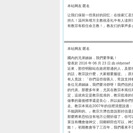
本站网友 匿名
让我们保留一些美好的回忆：在徐家汇圣
持久！温州朱维方主教祝圣礼中有人读所
有教宗有权任命主教！」教友们的掌声多
本站网友 匿名
國內的兄弟姊妹，我們要爭氣！
發表於 2016 年 06 月 23 日 由 oldyosef
近來，那些明顯站在政府那邊的人，及那
的話，教宗說什麼，大家都要服從。」原
有人竟說：「你們這些假善人，常說支持
各位兄弟姊妹，我們要冷靜呀！我們信的是
的代表。那麼多年來，尤其在教宗本篤任
定，這就肯定是教宗批准的，教宗批准的
做事的最後標準還是良心，所以如果你們
走。教宗本篤在2007年的信裡清楚說過
不能調和的。』教宗方濟也曾說那封信還
那麼將來恐怕沒有地方公開祈禱了，你可
算沒有機會做神父，回鄉耕田也可以，神
敗！」初期教會等了三百年，我們看來不
之。