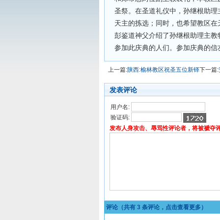
圣祭。在圣道礼仪中，孙继根助理
天主的拣选；同时，也希望教区在
彭鉴道神父介绍了孙继根助理主教
参加此庆典的人们。参加庆典的信
上一篇:
陕西:榆林教区祝圣五位新铎
下一篇:
发表评论
用户名:
验证码:
发布人身攻击、辱骂性评论者，将被褫夺
评论（共有
3
条评论，点击查看更多）