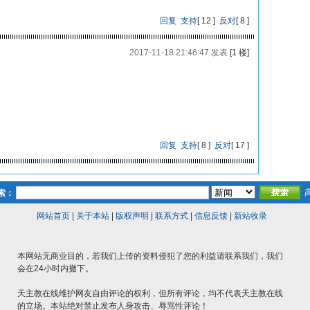
回复
支持
[
12
]
反对
[
8
]
2017-11-18 21:46:47 发表
[1 楼]
回复
支持
[
8
]
反对
[
17
]
索：
网站首页
|
关于本站
|
版权声明
|
联系方式
|
信息反馈
|
新站收录
本网站无商业目的，若我们上传的资料侵犯了您的利益请联系我们，我们
会在24小时内撤下。
天主教在线维护网友自由评论的权利，但所有评论，均不代表天主教在线
的立场。本站绝对禁止发布人身攻击、辱骂性评论！