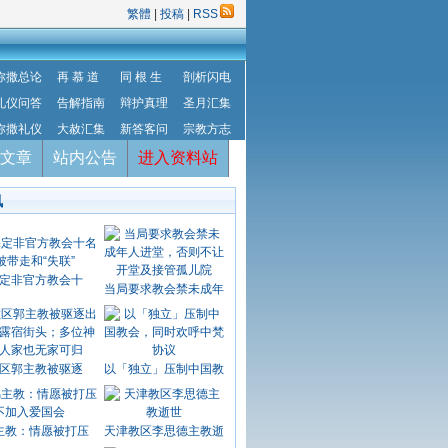
繁體
|
投稿
|
RSS
弥撒总论
再 慕 道
同 根 生
剖析闪电
礼仪问答
告解指南
辩护真理
圣月汇集
弥撒礼仪
大赦汇集
新答客问
宗教方志
文章
站内公告
进入资料站
讯
定非官方教会十
当局要求教会禁未成年
区郭主教被驱逐
以「独立」压制中国教
主教：情愿被打压
天津教区李思德主教逝