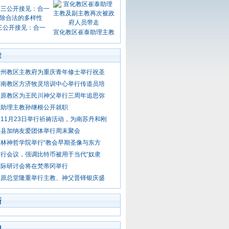
三公开接见：合一
宣化教区崔泰助理主教
章
万州教区主教府为重庆青年修士举行祝圣
济南教区方济牧灵培训中心举行传道员培
三原教区为王民川神父举行三周年追思弥
区助理主教孙继根公开就职
11月23日举行祈祷活动，为南苏丹和刚
献县加纳友爱团体举行周末聚会
林神哲学院举行“教会早期圣像与东方
行会议，强调比特币被用于当代“奴隶
国际研讨会将在梵蒂冈举行
三原总堂隆重举行主教、神父晋铎银庆盛
新
门