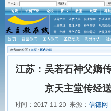
用户名：
密码：
答疑
资料下载
论坛
图书
教堂
动画
导航
训导文集
圣教法典
信理神学
多语圣经
天主教理
教理纲要
神学辞典
思高圣经
梵二文献
神学论集
神学导论
牧灵圣经
首 页
普世教闻
国内教闻
圣座动态
海外华人
社
您当前的位置：
首页
>
国内教闻
江苏：吴若石神父嫡
京天主堂传经
时间：2017-11-20 来源：
信德网