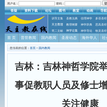
用户名：
密码：
答疑
资料下载
论坛
图书
教堂
动画
导航
训导文集
圣教法典
信理神学
多语圣经
天主教理
教理纲要
神学辞典
思高圣经
梵二文献
神学论集
神学导论
牧灵圣经
首 页
普世教闻
国内教闻
圣座动态
海外华人
社
您当前的位置：
首页
>
国内教闻
吉林：吉林神哲学院
事促教职人员及修士
关注健康