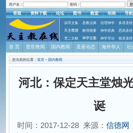
用户名：
密码：
答疑
资料下载
论坛
图书
教堂
动画
导航
训导文集
圣教法典
信理神学
多语圣经
天主教理
教理纲要
神学辞典
思高圣经
梵二文献
神学论集
神学导论
牧灵圣经
首 页
普世教闻
国内教闻
圣座动态
海外华人
社
您当前的位置：
首页
>
国内教闻
河北：保定天主堂烛
诞
时间：2017-12-28 来源：
信德网