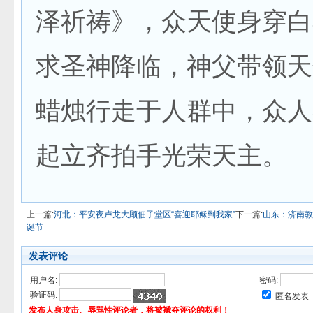
泽祈祷》，众天使身穿白
求圣神降临，神父带领天
蜡烛行走于人群中，众人
起立齐拍手光荣天主。
上一篇:
河北：平安夜卢龙大顾佃子堂区“喜迎耶稣到我家”
下一篇:
山东：济南教
诞节
发表评论
用户名:
密码:
验证码:
匿名发表
发布人身攻击、辱骂性评论者，将被褫夺评论的权利！