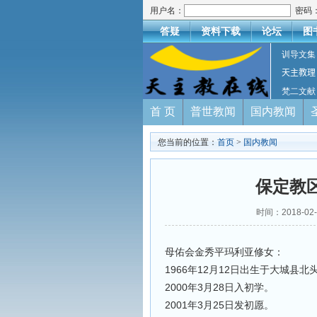
用户名：
密码
答疑
资料下载
论坛
图
训导文集
天主教理
梵二文献
首 页
普世教闻
国内教闻
您当前的位置：
首页
>
国内教闻
保定教
时间：2018-0
母佑会金秀平玛利亚修女：
1966年12月12日出生于大城县北
2000年3月28日入初学。
2001年3月25日发初愿。