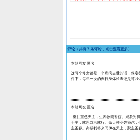
评论（共有
7
条评论，点击查看更多）
本站网友 匿名
这两个修女都是一个疾病去世的话，保定
件下，每年一次的例行身体检查还是可以
本站网友 匿名
至仁至慈天主，生养救赎吾侪。咸欲为得
于主，或思或言或行。命天神圣弥额尔，
主圣容。亦赐我将来同伊在天上，觐主圣