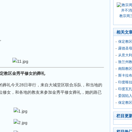
。
教宗周
。
相关文
，
保定教
露德圣母
从意大利
致兰州
南阳教
定教区金秀平修女的葬礼
斯卡拉
印度喀
的葬礼今天28日举行，来自大城堂区联合乐队，和当地的
印度瓦扎
位修女，和各地的教友来参加金秀平修女葬礼，她的路已
委国陷入
保定教
栏目更
栏目热