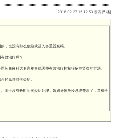
2018-02-27 16:12:53 发表
[5 楼]
制的，也没有那么危险就进入多重器衰竭。
到有效治疗啊？
济医药免疫科大专家鲍春德医师有效治疗控制狼疮性肾炎的方法。
结合羟氯喹对抗炎症。
疗。由于没有长时间抗炎症处理，姆姆身体免疫系统奔溃了，造成全