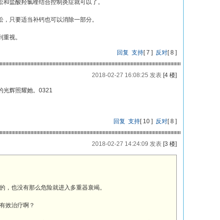
松和盐酸羟氯喹结合控制炎症就可以了。
松，只要适当补钙也可以消除一部分。
到重视。
回复
支持
[
7
]
反对
[
8
]
2018-02-27 16:08:25 发表
[4 楼]
光辉照耀她。0321
回复
支持
[
10
]
反对
[
8
]
2018-02-27 14:24:09 发表
[3 楼]
的，也没有那么危险就进入多重器衰竭。
有效治疗啊？