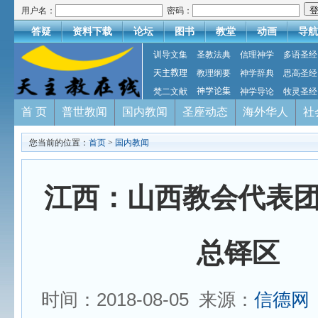
用户名：
密码：
答疑
资料下载
论坛
图书
教堂
动画
导航
训导文集
圣教法典
信理神学
多语圣经
天主教理
教理纲要
神学辞典
思高圣经
梵二文献
神学论集
神学导论
牧灵圣经
首 页
普世教闻
国内教闻
圣座动态
海外华人
社
您当前的位置：
首页
>
国内教闻
江西：山西教会代表
总铎区
时间：2018-08-05 来源：
信德网