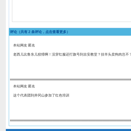
评论（共有
2
条评论，点击查看更多）
本站网友 匿名
老西儿比鲁东儿狡猾啊！没穿红服还打旗号到吉安教堂？挂羊头卖狗肉岂不
本站网友 匿名
这个代表团到井冈山参加了红色培训