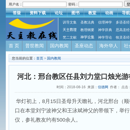
用户名：
密码：
答疑
资料下载
论坛
图书
教堂
动画
导航
训导文集
圣教法典
信理神学
多语圣经
天主教理
教理纲要
神学辞典
思高圣经
梵二文献
神学论集
神学导论
牧灵圣经
首 页
普世教闻
国内教闻
圣座动态
海外华人
社
您当前的位置：
首页
>
国内教闻
河北：邢台教区任县刘力堂口烛光游
时间：2018-08-16 来源：
信德网
作者： 点击
华灯初上，8月15日圣母升天瞻礼，河北邢台（
口在本堂刘宁波神父和王泳斌神父的带领下，举行
仪，参礼教友约有500余人。