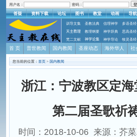
用户名：
密码：
答疑
资料下载
论坛
图书
教堂
动画
导航
训导文集
圣教法典
信理神学
多语圣经
天主教理
教理纲要
神学辞典
思高圣经
梵二文献
神学论集
神学导论
牧灵圣经
首 页
普世教闻
国内教闻
圣座动态
海外华人
社
您当前的位置：
首页
>
国内教闻
浙江：宁波教区定海
第二届圣歌祈
时间：2018-10-06 来源：芥