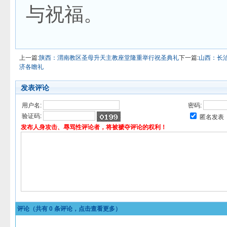
与祝福。
上一篇:
陕西：渭南教区圣母升天主教座堂隆重举行祝圣典礼
下一篇:
山西：长
济各瞻礼
发表评论
用户名:
密码:
验证码:
匿名发表
发布人身攻击、辱骂性评论者，将被褫夺评论的权利！
评论（共有
0
条评论，点击查看更多）