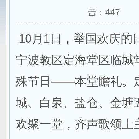
击：
447
10月1日，举国欢庆的
宁波教区定海堂区临城
殊节日——本堂瞻礼。
城、白泉、盐仓、金塘
欢聚一堂，齐声歌颂上