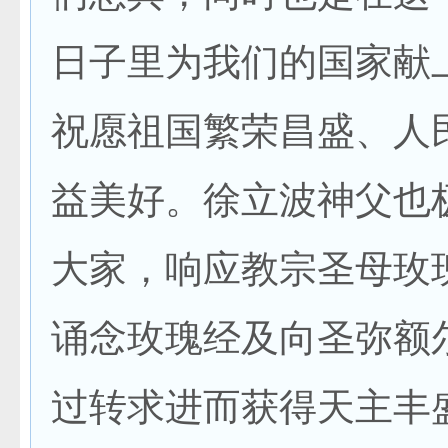
日子里为我们的国家献
祝愿祖国繁荣昌盛、人
益美好。徐立波神父也
大家，响应教宗圣母玫
诵念玫瑰经及向圣弥额
过转求进而获得天主丰