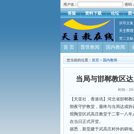
用户名：
密码
答疑
资料下载
论坛
图
训导文集
天主教理
梵二文献
首 页
普世教闻
国内教闻
您当前的位置：
首页
>
国内教闻
当局与邯郸教区达
时间：20
【天亚社．香港讯】河北省邯郸教
彻夜守护教堂，最终与当局达成协
馆陶堂区武高庄教堂于二零一八年
在当日正式开堂。
据悉，新堂建于武高庄村外的耕地