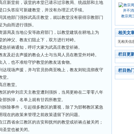
高庄新堂前，该堂的本堂已请示过宗教局、统战部和土地
是口头答应可新建教堂，并没有办理正式手续。
教宗周
同其他部门强拆武高庄教堂，就以教堂没有获得宗教部门
证为由而进行强拆。
资源局及当地公安等政府部门，以教堂建筑在耕地上为
相关文
堂的神父、教友们阻止下，双方进行对峙。
无相关信
紧急祈祷通知，呼吁大家为武高庄教堂祈祷。
栏目更
教友及赶去声援的教会人士与当局人员在教堂外对峙。
出入，也不准给守护教堂的教友送食物。
到达现场声援，并与官员协商至晚上，教友则轮流彻夜守
栏目热
教堂。
高庄教堂。
教区的申刘庄天主教堂遭到强拆，当局更称在二零零八年
全部拆掉，名单上就有廿四所教堂。
到拆除事件，引起很多教区的重视，除了为邯郸教区紧急
用现在的政策来管理之前政策遗留下的问题。
在江西省余江教区的吉安和抚州的教堂或祈祷点被关闭；
间圣堂也被关闭。