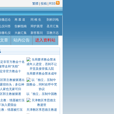
繁體
|
投稿
|
RSS
弥撒总论
再 慕 道
同 根 生
剖析闪电
礼仪问答
告解指南
辩护真理
圣月汇集
弥撒礼仪
大赦汇集
新答客问
宗教方志
文章
站内公告
进入资料站
讯
定非官方教会十
当局要求教会禁未成年
区郭主教被驱逐
以「独立」压制中国教
主教：情愿被打压
天津教区李思德主教逝