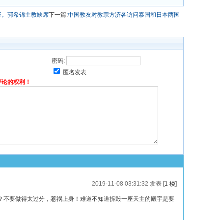
铎。郭希锦主教缺席
下一篇:
中国教友对教宗方济各访问泰国和日本两国
密码:
匿名发表
评论的权利！
2019-11-08 03:31:32 发表
[1 楼]
？不要做得太过分，惹祸上身！难道不知道拆毁一座天主的殿宇是要