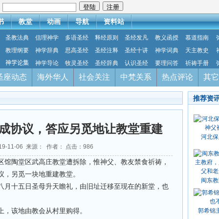
：
书
教堂
动画
导航
资料站
圣教法典
信理神学
多语圣经
释经原则
圣经发凡
教义函授
慕道指南
教理纲要
神学辞典
思高圣经
圣经注释
圣经十讲
神学词典
天主教史
神学论集
神学导论
牧灵圣经
圣经辞典
认识圣经
要理问答
祈祷手册
圣座动态
海外华人
社会关注
中梵关系
热点评论
其它
推荐资
成协议，答应另觅地让教堂重建
河北保
19-11-06 来源： 作者： 点击：
986
区馆陶堂区武高庄教堂遭拆除，惟神父、教友禁食祈祷，
议，另觅一块地重建教堂。
闽东教
八月十五日圣母升天瞻礼，由旧址迁移至现在的新堂，也
上，该地由教会从村里购得。
郭希锦