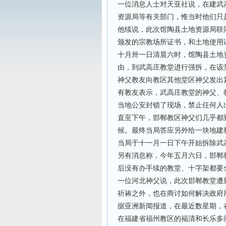
一位消息人士对天亚社说，在建武
资源局等有关部门，惟当时他们只
他续说，此次馆陶县土地资源局联
颁发的宗教场所证书，和土地使用
十月卅一日清晨六时，馆陶县土地
由，到武高庄教堂进行强拆，在该
神父教友向教区其他堂区神父发出
有教友表示，武高庄教堂的神父、
当地公安封锁了现场，禁止任何人
直至下午，邯郸教区神父们几乎都
候。最终当局答应另外给一块地建
当局于十一月一日下午开始拆除武
另有消息称，今年五月六日，邯郸
后没有办手续的教堂、十字架都要
一位河北神父说，此次邯郸教堂遭
祈祷之外，也在商讨如何解决政府
据亚洲新闻报道，在最近数星期，
在福建省福州教区的福清和长乐多