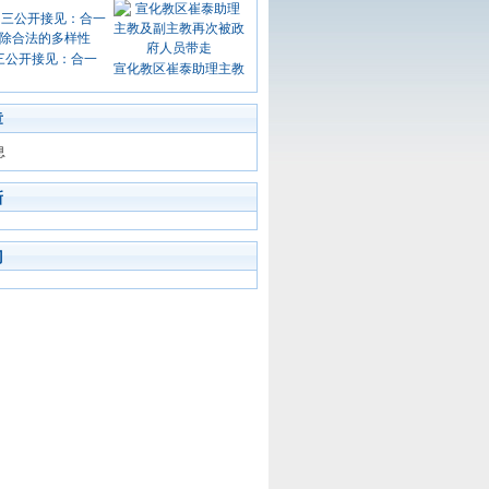
三公开接见：合一
宣化教区崔泰助理主教
章
息
新
门