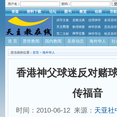
用户名：
密码：
答疑
资料下载
论坛
图书
教堂
动画
导航
训导文集
圣教法典
信理神学
多语圣经
天主教理
教理纲要
神学辞典
思高圣经
梵二文献
神学论集
神学导论
牧灵圣经
首 页
普世教闻
国内教闻
圣座动态
海外华人
社
您当前的位置：
首页
>
海外华人
香港神父球迷反对赌
传福音
时间：2010-06-12 来源：
天亚社