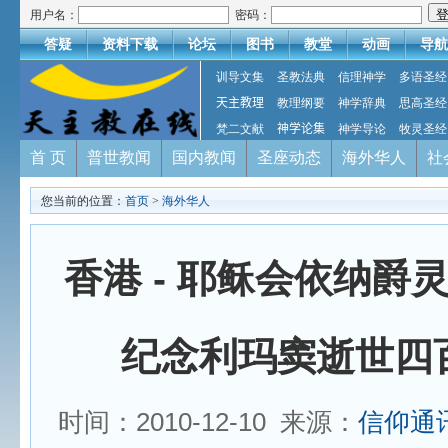
用户名：
密码：
答疑
资料下载
论坛
图书
教堂
动画
导航
训导文集
圣教法典
信理神学
多语圣经
天主教理
教理纲要
神学辞典
思高圣经
梵二文献
神学论集
神学导论
牧灵圣经
首 页
普世教闻
国内教闻
圣座动态
海外华人
社
您当前的位置：
首页
>
海外华人
香港 - 耶稣会依纳爵
纪念利玛窦逝世四
时间：2010-12-10 来源：
信仰通