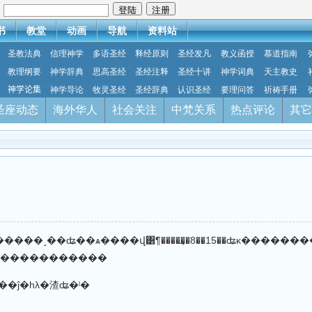
：
书
教堂
动画
导航
资料站
圣教法典
信理神学
多语圣经
释经原则
圣经发凡
教义函授
慕道指南
教理纲要
神学辞典
思高圣经
圣经注释
圣经十讲
神学词典
天主教史
神学论集
神学导论
牧灵圣经
圣经辞典
认识圣经
要理问答
祈祷手册
圣座动态
海外华人
社会关注
中梵关系
热点评论
其它
�û�������Ү��ʥ����ʡ����������2012��9��29�գ��������￨������ʡ��Catania�������׶��У�Arcireale���������ã�Ϊ���˼��ʥ��ѧ�ᴴ���ˣ����ǿɾ��ĵ����������񸸣
 ofm��������������
��񸸽�����۽����ĵ�һλ�渣ʥ�ˡ�