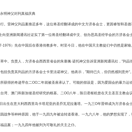
雷永明神父封列真福庆典
举行。雷神父列品案推迟多年，这位将圣经翻译成的中文方济各会士，更因睿智和圣德
人士向亚洲新闻通讯社证实了第一位将圣经翻译成中文、创办思高圣经学会的方济各
07-1976）先在中国后在香港传教多年。时至今日，他在中国天主教徒们中仍然是
草中。负责人，方济各会西西里省会的朱塞佩·诺托神父告诉亚洲新闻通讯社，"列品
包括负责其列品的方济各会士卡里法诺神父。他表示，"期待已久，但仍然感到意外"
所获得的奇迹早在二OO二年就被圣座承认了。可能的假设是，因为爱国会的暴力运动
台湾、澳门和新加坡圣经研究的根基。二OO八年，陈日君枢机曾在天主圣言主教会议
日出生在意大利西西里岛卡塔尼亚的圣乔瓦尼拉蓬塔。一九三O年晋铎成为方济各会
。因战争等种种原因，他于一九四九年被迫转道香港。一九六八年，他的梦想实现了，
真福品案；一九九四年他被列为可敬礼的天主之仆。