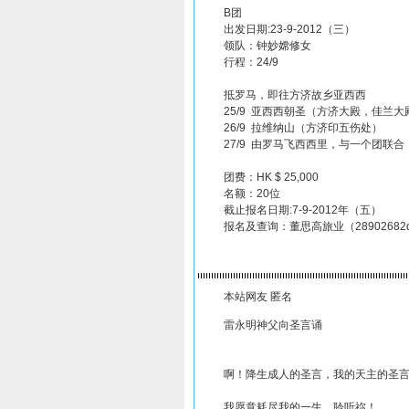
B团
出发日期:23-9-2012（三）
领队：钟妙嫦修女
行程：24/9
抵罗马，即往方济故乡亚西西
25/9 亚西西朝圣（方济大殿，佳兰大
26/9 拉维纳山（方济印五伤处）
27/9 由罗马飞西西里，与一个团联合
团费：HK $ 25,000
名额：20位
截止报名日期:7-9-2012年（五）
报名及查询：董思高旅业（28902682dspilg
本站网友 匿名
雷永明神父向圣言诵
啊！降生成人的圣言，我的天主的圣
我愿意耗尽我的一生，聆听祢！