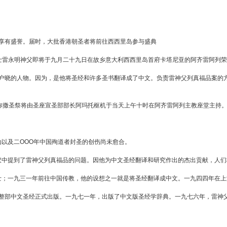
享有盛誉。届时，大批香港朝圣者将前往西西里岛参与盛典
会士雷永明神父即将于九月二十九日在故乡意大利西西里岛首府卡塔尼亚的阿齐雷阿列
家喻户晓的人物。因为，是他将圣经和许多圣书翻译成了中文。负责雷神父列真福品案
弥撒圣祭将由圣座宣圣部部长阿玛托枢机于当天上午十时在阿齐雷阿列主教座堂主持
。
以及二OOO年中国殉道者封圣的创伤尚未愈合。
中提到了雷神父列真福品的问题。因他为中文圣经翻译和研究作出的杰出贡献，人们
士；一九三一年前往中国传教，他的设想之一就是将圣经翻译成中文。一九四四年在上
整部中文圣经正式出版。一九七一年，出版了中文版圣经学辞典。一九七六年，雷神