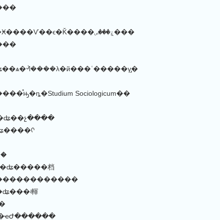
���
1950/5/20 ˼��ʥ��ѧ��Ӿ����Ѵ��ϵ�Ǩ����ۼ���ص���
���
�ʥ��ѧ�ᣬ����λ�й���ʿ�����γ̡�
֯ԣ�ȵ�Studium Sociologicum��
��ʥ��չ����
ʥ����ᡣ
ظ���ۡ�
���ʥ�����档
������������
�ʥ���ʵ䡣
��
26 ����ۼ�ŵ��ҽԺ������