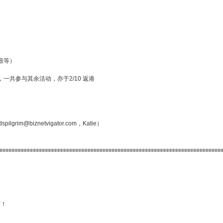
殿等）
，一共参与其余活动，亦于2/10 返港
rim@biznetvigator.com，Katie）
言！