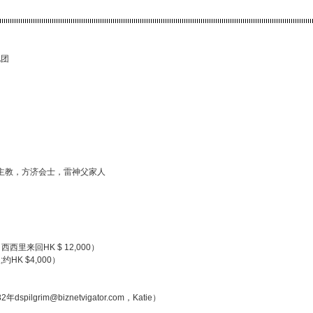
礼团
地主教，方济会士，雷神父家人
 西西里来回HK $ 12,000）
K $4,000）
lgrim@biznetvigator.com，Katie）