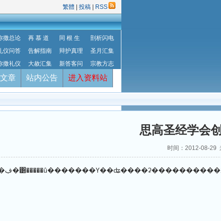
繁體
|
投稿
|
RSS
弥撒总论
再 慕 道
同 根 生
剖析闪电
礼仪问答
告解指南
辩护真理
圣月汇集
弥撒礼仪
大赦汇集
新答客问
宗教方志
文章
站内公告
进入资料站
思高圣经学会创
时间：2012-08-
�Fr.