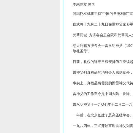
本站网友 匿名
阿玛托枢机将主持"中国的圣济利禄" 
仪式将于九月二十九日在雷神父家乡
梵蒂冈城 -方济各会总会院和梵蒂冈
意大利籍方济各会士雷永明神父（19
敬礼圣母"。
目前，礼仪的详细日程安排仍在继续起
雷神父列真福品的消息令人感到意外，
事实上，真福品所需要的因雷神父代祷
雷神父的工作至今是中国大陆、香港、
雷永明神父于一九O七年十二月二十六
一年后，在北京创建了思高圣经学会
一九八四年，正式开始审理雷神父列