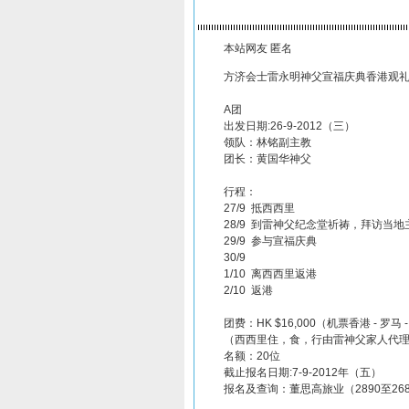
本站网友 匿名
方济会士雷永明神父宣福庆典香港观
A团
出发日期:26-9-2012（三）
领队：林铭副主教
团长：黄国华神父
行程：
27/9 抵西西里
28/9 到雷神父纪念堂祈祷，拜访当
29/9 参与宣福庆典
30/9
1/10 离西西里返港
2/10 返港
团费：HK $16,000（机票香港 - 罗马 -
（西西里住，食，行由雷神父家人代理;约H
名额：20位
截止报名日期:7-9-2012年（五）
报名及查询：董思高旅业（2890至2682年dspi