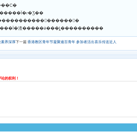
���С�
 ��ٸԽ�ͥ��������Ϊ�ɾ�Ʒ��
�����������񸸴������񼣡�
�����Ϊ�渣�����ӣ���ȴ����������
教素养深厚
下一篇:
香港教区青年节凝聚逾百青年 参加者活出喜乐传送近人
评论的权利！