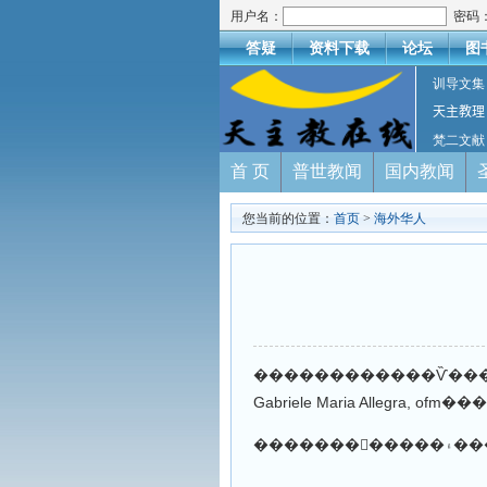
用户名：
密码
答疑
资料下载
论坛
图
训导文集
天主教理
梵二文献
首 页
普世教闻
国内教闻
您当前的位置：
首页
>
海外华人
������������Ѷ�������˼��ʥ��ѧ����վ͸¶����͢��8��15��ʥĸ��������ڣ�͸����
Gabriele Maria Allegra,
�����