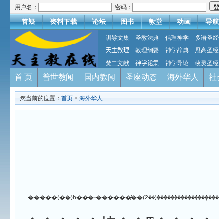
用户名：
密码：
答疑
资料下载
论坛
图书
教堂
动画
导航
训导文集
圣教法典
信理神学
多语圣经
天主教理
教理纲要
神学辞典
思高圣经
梵二文献
神学论集
神学导论
牧灵圣经
首 页
普世教闻
国内教闻
圣座动态
海外华人
社
您当前的位置：
首页
>
海外华人