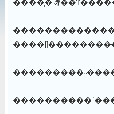
�������������
����������ʾ��