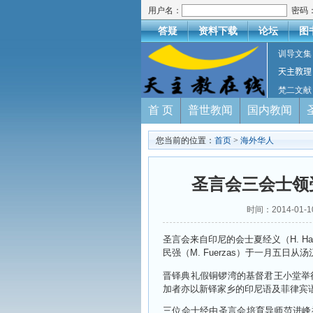
用户名：
密码
答疑
资料下载
论坛
图
训导文集
天主教理
梵二文献
首 页
普世教闻
国内教闻
您当前的位置：
首页
>
海外华人
圣言会三会士领
时间：2014-01-
圣言会来自印尼的会士夏经义（H. Had
民强（M. Fuerzas）于一月五
晋铎典礼假铜锣湾的基督君王小堂举
加者亦以新铎家乡的印尼语及菲律宾
三位会士经由圣言会培育导师范进峰神父