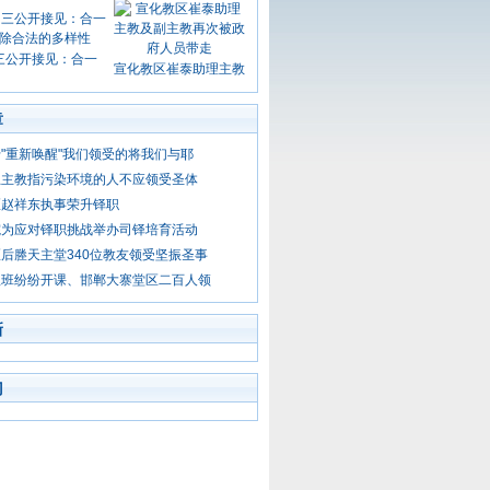
三公开接见：合一
宣化教区崔泰助理主教
章
"重新唤醒"我们领受的将我们与耶
总主教指污染环境的人不应领受圣体
区赵祥东执事荣升铎职
院为应对铎职挑战举办司铎培育活动
后塍天主堂340位教友领受坚振圣事
理班纷纷开课、邯郸大寨堂区二百人领
新
门