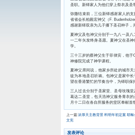
圣职。新铎家人为他们穿上祭衣及圣
弥撒结束前，三位新铎感谢家人的支
省省会长柏殿宏神父（F. Budenh
感谢新铎双亲为儿子播下圣召种子，
夏神父及包神父分别于一九八一及八
一二年矢发终身圣愿。夏神父在圣神
学。
三十三岁的蔡神父生于菲律宾，他于
神修院完成了神学课程。
夏神父席间说，他家乡所处的城市天
徒为本地圣召祈祷。包神父是家中长
望在香港繁忙的节奏当中，为铎职保
三人过去分别于圣家堂、圣母玫瑰堂
葛达二圣堂，包天浩神父服务青衣的
月十二日在各自所服务的堂区奉献首
上一篇:
浓厚天主教背景 料明年初定案 耶
文宪
发表评论