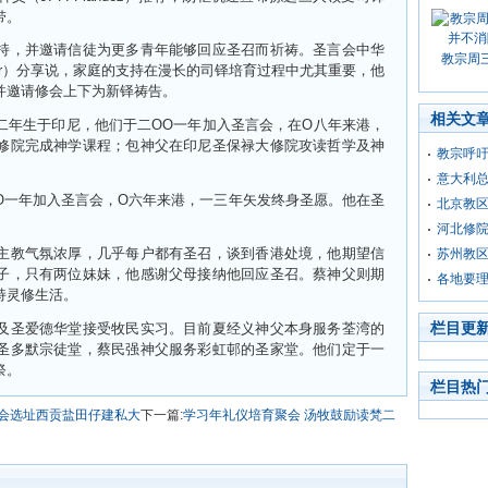
带。
持，并邀请信徒为更多青年能够回应圣召而祈祷。圣言会中华
教宗周
olzer）分享说，家庭的支持在漫长的司铎培育过程中尤其重要，他
并邀请修会上下为新铎祷告。
相关文
二年生于印尼，他们于二OO一年加入圣言会，在O八年来港，
修院完成神学课程；包神父在印尼圣保禄大修院攻读哲学及神
教宗呼吁
意大利
O一年加入圣言会，O六年来港，一三年矢发终身圣愿。他在圣
北京教
河北修
主教气氛浓厚，几乎每户都有圣召，谈到香港处境，他期望信
苏州教区
子，只有两位妹妹，他感谢父母接纳他回应圣召。蔡神父则期
各地要
持灵修生活。
栏目更
及圣爱德华堂接受牧民实习。目前夏经义神父本身服务荃湾的
圣多默宗徒堂，蔡民强神父服务彩虹邨的圣家堂。他们定于一
祭。
栏目热
稣会选址西贡盐田仔建私大
下一篇:
学习年礼仪培育聚会 汤牧鼓励读梵二