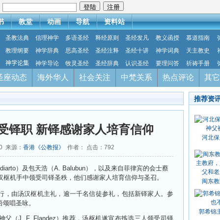
：
书
教堂
动画
导航
资料站
圣教法典
信理神学
多语圣经
释经原则
圣经发凡
教义函授
慕道指南
教理纲要
神学辞典
思高圣经
圣经注释
圣经十讲
神学词典
天主教史
神学论集
神学导论
牧灵圣经
圣经辞典
认识圣经
要理问答
祈祷手册
圣座动态
海外华人
社会关注
中梵关系
热点评论
其它
推荐资
受铎职 新铎感谢家人培育信仰
河北保
10 来源：
香港《公教报》
作者： 点击：
792
iarto）及包天浩（A. Balubun），以及来自菲律宾的会士蔡
日从汤汉枢机手中领受司铎圣秩，他们感谢家人培育信仰与圣召。
闽东教
行，由汤汉枢机主礼，逾一千名信徒参礼，包括新铎家人。参
语颂唱圣咏。
郭希锦
（J. F. Flandez）推荐，汤枢机遂宣布拣选三人领受司铎