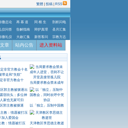
繁體
|
投稿
|
RSS
弥撒总论
再 慕 道
同 根 生
剖析闪电
礼仪问答
告解指南
辩护真理
圣月汇集
弥撒礼仪
大赦汇集
新答客问
宗教方志
文章
站内公告
进入资料站
讯
定非官方教会十
当局要求教会禁未成年
区郭主教被驱逐
以「独立」压制中国教
主教：情愿被打压
天津教区李思德主教逝