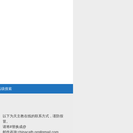
高级搜索
以下为天主教在线的联系方式，谨防假
冒。
请将#替换成@
邮件咨询:chinacath.org#gmail.com