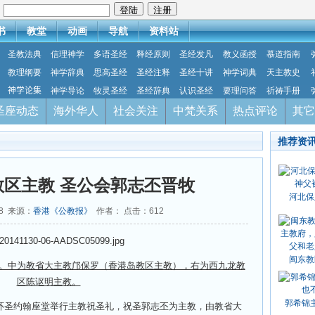
：
书
教堂
动画
导航
资料站
圣教法典
信理神学
多语圣经
释经原则
圣经发凡
教义函授
慕道指南
教理纲要
神学辞典
思高圣经
圣经注释
圣经十讲
神学词典
天主教史
神学论集
神学导论
牧灵圣经
圣经辞典
认识圣经
要理问答
祈祷手册
圣座动态
海外华人
社会关注
中梵关系
热点评论
其它
推荐资
区主教 圣公会郭志丕晋牧
河北保
28 来源：
香港《公教报》
作者： 点击：
612
闽东教
。中为教省大主教邝保罗（香港岛教区主教），右为西九龙教
区陈讴明主教。
郭希锦
环圣约翰座堂举行主教祝圣礼，祝圣郭志丕为主教，由教省大