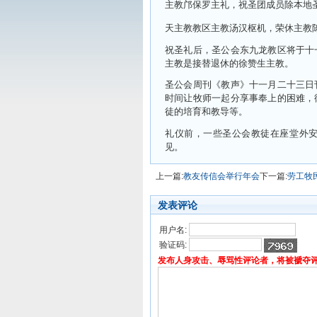
主教邝保罗主礼，祝圣团成员除本地
天主教教区主教汤汉枢机，荣休主教
祝圣礼后，圣公会东九龙教区将于十
主教是接替退休的徐赞生主教。
圣公会周刊《教声》十一月二十三日
时间让牧师一起分享事奉上的困难，
徒的培育和教导等。
礼仪前，一些圣公会教徒在座堂外
见。
上一篇:
教友传信会举行年会
下一篇:
劳工牧
发表评论
用户名:
验证码:
发布人身攻击、辱骂性评论者，将被褫夺