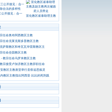
三公开接见：合一
宣化教区崔泰助理主教
章
 教宗任命奥布阿西教区主教
 教宗任命克莱克斯多普教区主教
 得克萨斯教区和奇瓦瓦华雷斯教区主
 教宗任命垒固教区主教
 - 教宗任命乌罗米教区主教
- 教宗接受卢加济教区主教辞职任命
西安教区主教座堂举行圣祭追思炼灵
内教区主教指出阿西亚·比比的死刑践
新
门