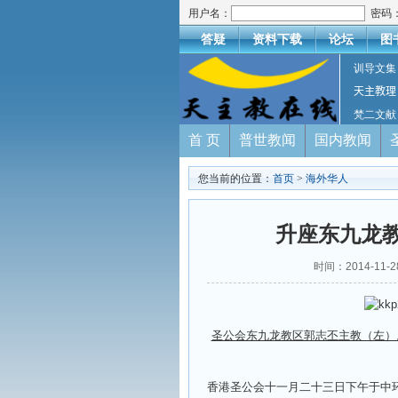
用户名：
密码
答疑
资料下载
论坛
图
训导文集
天主教理
梵二文献
首 页
普世教闻
国内教闻
您当前的位置：
首页
>
海外华人
升座东九龙教
时间：2014-11-
圣公会东九龙教区郭志丕主教（左）
香港圣公会十一月二十三日下午于中