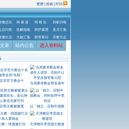
繁體
|
投稿
|
RSS
弥撒总论
再 慕 道
同 根 生
剖析闪电
礼仪问答
告解指南
辩护真理
圣月汇集
弥撒礼仪
大赦汇集
新答客问
宗教方志
文章
站内公告
进入资料站
讯
定非官方教会十
当局要求教会禁未成年
区郭主教被驱逐
以「独立」压制中国教
主教：情愿被打压
天津教区李思德主教逝