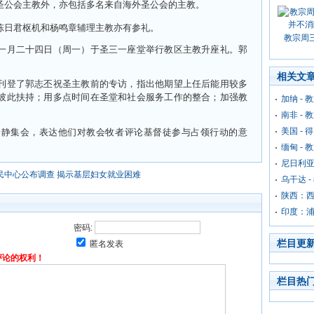
圣公会主教外，亦包括多名来自海外圣公会的主教。
陈日君枢机和杨鸣章辅理主教亦有参礼。
教宗周
一月二十四日（周一）于圣三一座堂举行教区主教升座礼。郭
相关文
刊登了郭志丕祝圣主教前的专访，指出他期望上任后能用较多
彼此扶持；用多点时间在圣堂和社会服务工作的整合；加强教
加纳 -
南非 -
美国 -
安静集会，表达他们对教会牧者评论基督徒参与占领行动的意
缅甸 -
尼日利亚
民中心公布调查 揭示基层妇女就业困难
乌干达 
陕西：
印度：浦
密码:
栏目更
匿名发表
评论的权利！
栏目热