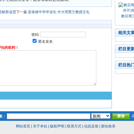
堂献祭追思
下一篇:
圣保禄中学毕业礼 中大邓慧兰教授主礼
教宗周
相关文
密码:
匿名发表
评论的权利！
栏目更
栏目热
索：
网站首页
|
关于本站
|
版权声明
|
联系方式
|
信息反馈
|
新站收录