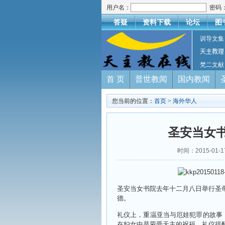
用户名：
密码
答疑
资料下载
论坛
图
训导文集
天主教理
梵二文献
首 页
普世教闻
国内教闻
您当前的位置：
首页
>
海外华人
圣安当女
时间：2015-01-
圣安当女书院去年十二月八日举行圣
德。
礼仪上，重温亚当与厄娃犯罪的故事
在妇女中是蒙受天主的祝福，礼仪提