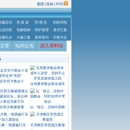
繁體
|
投稿
|
RSS
弥撒总论
再 慕 道
同 根 生
剖析闪电
礼仪问答
告解指南
辩护真理
圣月汇集
弥撒礼仪
大赦汇集
新答客问
宗教方志
文章
站内公告
进入资料站
讯
定非官方教会十
当局要求教会禁未成年
区郭主教被驱逐
以「独立」压制中国教
主教：情愿被打压
天津教区李思德主教逝