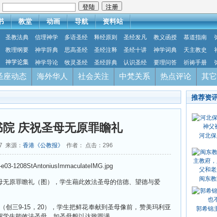
：
书
教堂
动画
导航
资料站
圣教法典
信理神学
多语圣经
释经原则
圣经发凡
教义函授
慕道指南
教理纲要
神学辞典
思高圣经
圣经注释
圣经十讲
神学词典
天主教史
神学论集
神学导论
牧灵圣经
圣经辞典
认识圣经
要理问答
祈祷手册
圣座动态
海外华人
社会关注
中梵关系
热点评论
其它
推荐资
书院 庆祝圣母无原罪瞻礼
河北保
17 来源：
香港《公教报》
作者： 点击：
296
闽东教
母无原罪瞻礼（图），学生藉此效法圣母的信德、望德与爱
（创三
9-15
，
20
），学生把鲜花奉献到圣母像前，赞美玛利亚
郭希锦
醒学生能效法圣母，如圣母般以达致圆满。