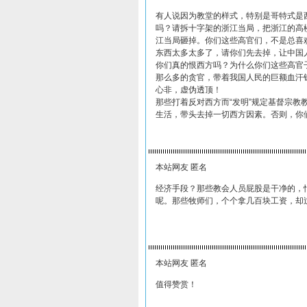
有人说因为教堂的样式，特别是哥特式是
吗？请拆十字架的浙江当局，把浙江的高
江当局砸掉。你们这些高官们，不是总喜
东西太多太多了，请你们先去掉，让中国
你们真的恨西方吗？为什么你们这些高官
那么多的贪官，带着我国人民的巨额血汗
心非，虚伪透顶！
那些打着反对西方而“发明”规定基督宗
生活，带头去掉一切西方因素。否则，你
本站网友 匿名
经济手段？那些教会人员屁股是干净的，
呢。那些牧师们，个个拿几百块工资，却
本站网友 匿名
值得赞赏！