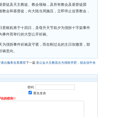
基督徒及天主教徒、教会领袖，及所有教会及基督徒团
省教会和基督徒，向大陆当局施压，立即停止迫害教会，
日君枢机将于十四日，圣母升天节前夕为强拆十字架事件
为事件而举行的大型公开祈祷。
天为强拆事件祈祷及守斋，而在刚过去的主日弥撒里，部
祈祷意向。
于港台服务在美离世
下一篇:
圣公会大主教首次为强拆开腔，拟去信中央
密码:
匿名发表
评论的权利！