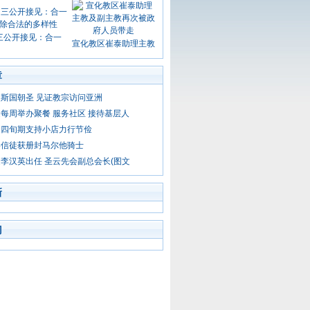
三公开接见：合一
宣化教区崔泰助理主教
章
斯国朝圣 见证教宗访问亚洲
每周举办聚餐 服务社区 接待基层人
徒四旬期支持小店力行节俭
港信徒获册封马尔他骑士
李汉英出任 圣云先会副总会长(图文
新
门