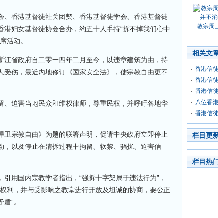
会、香港基督徒社关团契、香港基督徒学会、香港基督徒
教宗周
香港妇女基督徒协会合办，约五十人手持“拆不掉我们心中
出席活动。
相关文
浙江省政府自二零一四年二月至今，以违章建筑为由，持
香港信徒
人受伤，最近内地修订《国家安全法》，使宗教自由更不
香港信徒
香港信
八位香
留、迫害当地民众和维权律师，尊重民权，并呼吁各地华
香港信徒
捍卫宗教自由》为题的联署声明，促请中央政府立即停止
栏目更
动，以及停止在清拆过程中拘留、软禁、骚扰、迫害信
栏目热
，引用国内宗教学者指出，“强拆十字架属于违法行为”，
本权利，并与受影响之教堂进行开放及坦诚的协商，要公正
矛盾”。