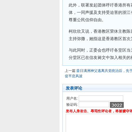
此外，联署发起团体呼吁香港所有
体，一同声援及支持受迫害的浙江
尊重公民信仰自由。
柯欣欣又说，香港教区荣休主教陈
主持弥撒，她指这是香港教区首次
与此同时，正委会也呼吁各堂区当
分堂区已在信友祷文中加入相关的
上一篇:
昔日满洲神父逃离共党统治后，先
促平息风波
发表评论
用户名:
验证码:
发布人身攻击、辱骂性评论者，将被褫夺