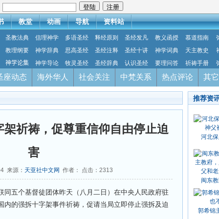
：
书
教堂
动画
导航
资料站
圣教法典
信理神学
多语圣经
释经原则
圣经发凡
教义函授
慕道指南
教理纲要
神学辞典
思高圣经
圣经注释
圣经十讲
神学词典
天主教史
神学论集
神学导论
牧灵圣经
圣经辞典
认识圣经
要理问答
祈祷手册
圣座动态
海外华人
社会关注
中梵关系
热点评论
其它
推荐资
字架祈祷，促尊重信仰自由停止迫
河北保
害
04 来源：
天亚社中文网
作者： 点击：
2313
闽东教
联同五个基督徒团体昨天（八月二日）在中央人民政府驻
国内的强拆十字架事件祈祷，促请当局立即停止强拆及迫
郭希锦