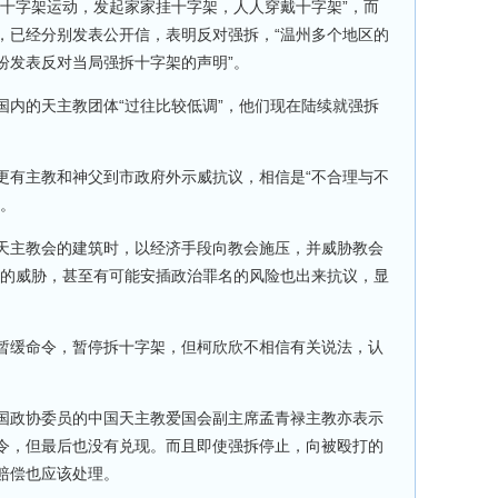
护十字架运动，发起家家挂十字架，人人穿戴十字架”，而
，已经分别发表公开信，表明反对强拆，“温州多个地区的
纷发表反对当局强拆十字架的声明”。
国内的天主教团体“过往比较低调”，他们现在陆续就强拆
更有主教和神父到市政府外示威抗议，相信是“不合理与不
”。
天主教会的建筑时，以经济手段向教会施压，并威胁教会
样的威胁，甚至有可能安插政治罪名的风险也出来抗议，显
暂缓命令，暂停拆十字架，但柯欣欣不相信有关说法，认
国政协委员的中国天主教爱国会副主席孟青禄主教亦表示
令，但最后也没有兑现。而且即使强拆停止，向被殴打的
赔偿也应该处理。