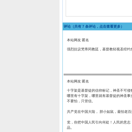
评论（共有
7
条评论，点击查看更多）
本站网友 匿名
强烈抗议梵蒂冈教廷，基督教轻视圣经约
本站网友 匿名
十字架是基督徒的信仰标记，神圣不可侵
哪里有十字架，哪里就有基督徒的神圣事
不要怕，只管信。
共产党在中国大陆， 胆小如鼠，最怕老百
党，你把中国人民引向何处！人民的意志
品。