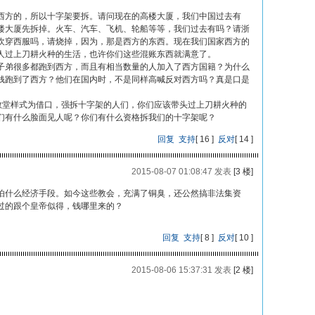
西方的，所以十字架要拆。请问现在的高楼大厦，我们中国过去有
楼大厦先拆掉。火车、汽车、飞机、轮船等等，我们过去有吗？请浙
欢穿西服吗，请烧掉，因为，那是西方的东西。现在我们国家西方的
人过上刀耕火种的生活，也许你们这些混账东西就满意了。
子弟很多都跑到西方，而且有相当数量的人加入了西方国籍？为什么
钱跑到了西方？他们在国内时，不是同样高喊反对西方吗？真是口是
教教堂样式为借口，强拆十字架的人们，你们应该带头过上刀耕火种的
们有什么脸面见人呢？你们有什么资格拆我们的十字架呢？
回复
支持
[
16
]
反对
[
14
]
2015-08-07 01:08:47 发表
[3 楼]
怕什么经济手段。如今这些教会，充满了铜臭，还公然搞非法集资
过的跟个皇帝似得，钱哪里来的？
回复
支持
[
8
]
反对
[
10
]
2015-08-06 15:37:31 发表
[2 楼]