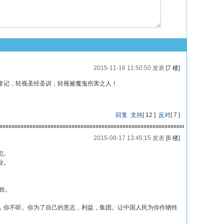
2015-11-16 11:50:50 发表
[7 楼]
拿记，轻视圣经圣训，轻视被魔鬼伤害之人！
回复
支持
[
12
]
反对
[
7
]
2015-08-17 13:45:15 发表
[6 楼]
犯。
业。
姓。
，你不听。你为了自己的意志，利益，集团。让中国人民为你作牺牲