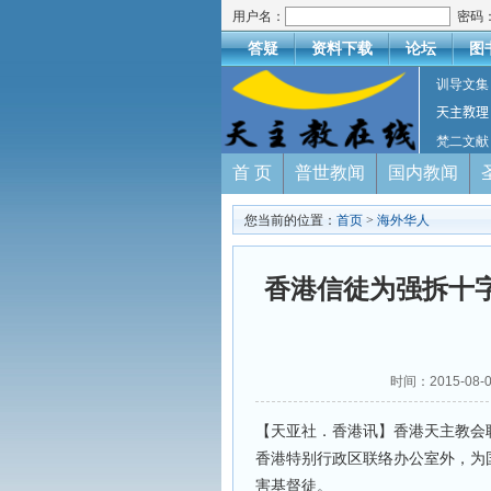
用户名：
密码
答疑
资料下载
论坛
图
训导文集
天主教理
梵二文献
首 页
普世教闻
国内教闻
您当前的位置：
首页
>
海外华人
香港信徒为强拆十
时间：2015-08-
【天亚社．香港讯】香港天主教会
香港特别行政区联络办公室外，为
害基督徒。