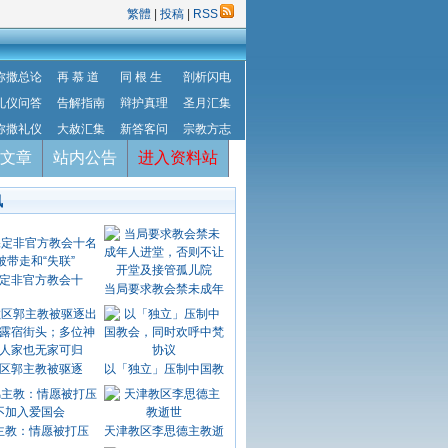
繁體
|
投稿
|
RSS
弥撒总论
再 慕 道
同 根 生
剖析闪电
礼仪问答
告解指南
辩护真理
圣月汇集
弥撒礼仪
大赦汇集
新答客问
宗教方志
文章
站内公告
进入资料站
讯
定非官方教会十
当局要求教会禁未成年
区郭主教被驱逐
以「独立」压制中国教
主教：情愿被打压
天津教区李思德主教逝