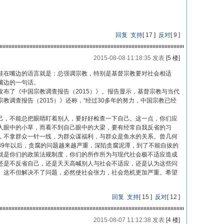
回复
支持
[
17
]
反对
[
9
]
2015-08-08 11:18:35 发表
[5 楼]
挂在嘴边的语言就是：总强调宗教，特别是基督宗教要对社会相适
嘴边的一句话。
布了《中国宗教调查报告（2015）》。报告显示，基督宗教与当代
教调查报告（2015）》还称，“经过30多年的努力，中国宗教已经
己，不能总把眼睛盯着别人，要好好检查一下自己。这一点，你们应
人眼中的小草，而看不到自己眼中的大梁，要有经常自我反省的习
，不拿群众一针一线，为群众谋福利，与群众是鱼水的关系。曾几何
89年以后，贪腐的问题越来越严重，深陷贪腐泥潭，到了不能自拔的
就是你们的政策法规制度，你们的所作所为与现代社会极不适应造成
还是不反省自己，还是天天高喊别人与社会不适应，还是认为这些问
。这不但解决不了问题，必然使社会张力，社会危机更加严重。希望
回复
支持
[
15
]
反对
[
12
]
2015-08-07 11:12:38 发表
[4 楼]