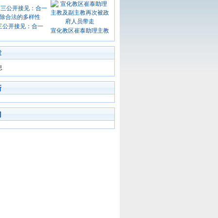
三公开接见：合一
宣化教区崔泰助理主教
章
息
新
门