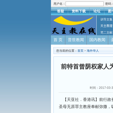
用户名：
密码
答疑
资料下载
论坛
图
训导文集
天主教理
梵二文献
首 页
普世教闻
国内教闻
您当前的位置：
首页
>
海外华人
前特首曾荫权家人
时间：2017-03-
【天亚社．香港讯】前行政长
圣母无原罪主教座奉献弥撒，