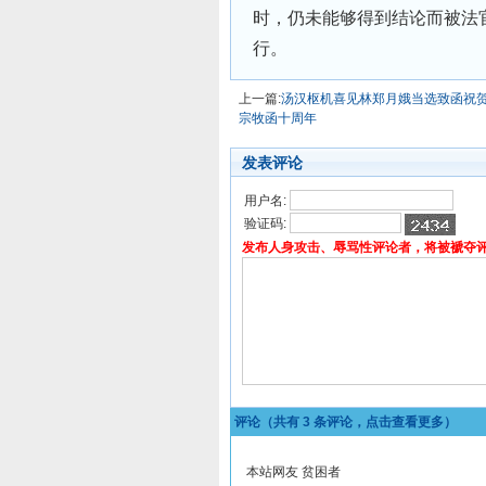
时，仍未能够得到结论而被法
行。
上一篇:
汤汉枢机喜见林郑月娥当选致函祝
宗牧函十周年
发表评论
用户名:
验证码:
发布人身攻击、辱骂性评论者，将被褫夺
评论（共有
3
条评论，点击查看更多）
本站网友 贫困者