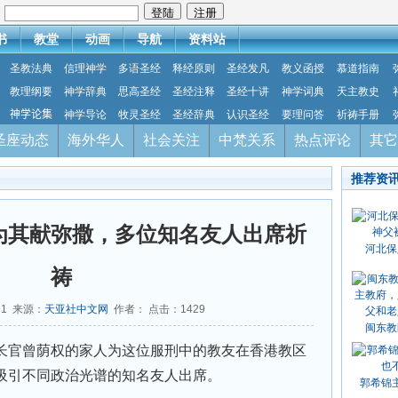
：
书
教堂
动画
导航
资料站
圣教法典
信理神学
多语圣经
释经原则
圣经发凡
教义函授
慕道指南
教理纲要
神学辞典
思高圣经
圣经注释
圣经十讲
神学词典
天主教史
神学论集
神学导论
牧灵圣经
圣经辞典
认识圣经
要理问答
祈祷手册
圣座动态
海外华人
社会关注
中梵关系
热点评论
其它
推荐资
为其献弥撒，多位知名友人出席祈
河北保
祷
31 来源：
天亚社中文网
作者： 点击：
1429
闽东教
官曾荫权的家人为这位服刑中的教友在香港教区
吸引不同政治光谱的知名友人出席。
郭希锦