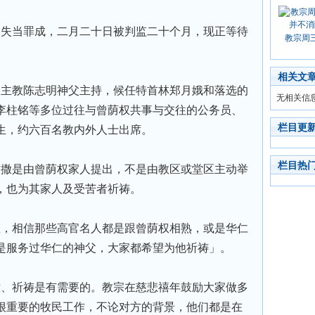
失当罪成，二月二十日被判监二十个月，现正等待
教宗周
相关文
主教陈志明神父主持，候任特首林郑月娥和落选的
无相关信
李柱铭等多位过往与曾荫权共事与交往的公务员、
栏目更
生，约六百名教内外人士出席。
栏目热
撒是由曾荫权家人提出，不是由教区或堂区主动举
，也为其家人及受苦者祈祷。
，相信那些高官名人都是跟曾荫权相熟，或是华仁
是服务过华仁的神父，大家都希望为他祈祷」。
、祈祷是有需要的。教宗在慈悲禧年鼓励大家做多
很重要的牧民工作，不论对方的背景，他们都是在