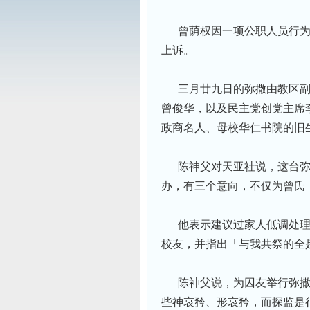
曾荫权因一项公职人员行为
上诉。
三月廿九日的弥撒由教区副
曾俊华，以及民主党创党主席
政商名人、母校华仁书院的旧
陈神父对天亚社说，这台弥
办，有三个意向，不仅为曾氏
他表示建议过家人低调处理
校友，并指出「与我共祭的全
陈神父说，为囚友举行弥撒
些神哀矜、形哀矜，而探监是