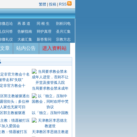
繁體
|
投稿
|
RSS
弥撒总论
再 慕 道
同 根 生
剖析闪电
礼仪问答
告解指南
辩护真理
圣月汇集
弥撒礼仪
大赦汇集
新答客问
宗教方志
文章
站内公告
进入资料站
讯
定非官方教会十
当局要求教会禁未成年
区郭主教被驱逐
以「独立」压制中国教
主教：情愿被打压
天津教区李思德主教逝