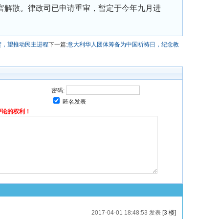
官解散。律政司已申请重审，暂定于今年九月进
贺，望推动民主进程
下一篇:
意大利华人团体筹备为中国祈祷日，纪念教
密码:
匿名发表
评论的权利！
2017-04-01 18:48:53 发表
[3 楼]