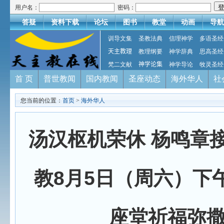
用户名：
密码：
答疑
资料下载
论坛
图书
教堂
动画
导航
训导文集
圣教法典
信理神学
多语圣经
天主教理
教理纲要
神学辞典
思高圣经
梵二文献
神学论集
神学导论
牧灵圣经
首 页
普世教闻
国内教闻
圣座动态
海外华人
社
您当前的位置：
首页
>
海外华人
汤汉枢机荣休 杨鸣章
教8月5日（周六）下
座堂祈福弥