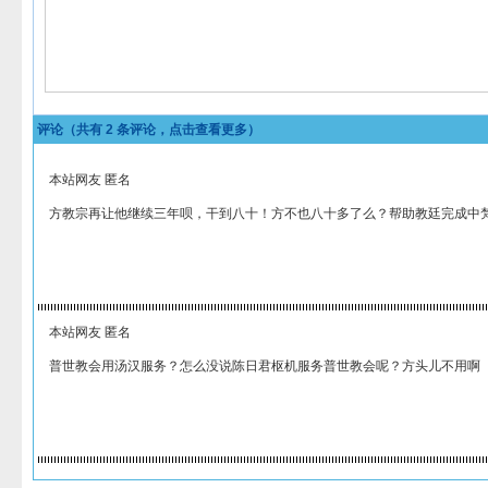
评论（共有
2
条评论，点击查看更多）
本站网友 匿名
方教宗再让他继续三年呗，干到八十！方不也八十多了么？帮助教廷完成中
本站网友 匿名
普世教会用汤汉服务？怎么没说陈日君枢机服务普世教会呢？方头儿不用啊