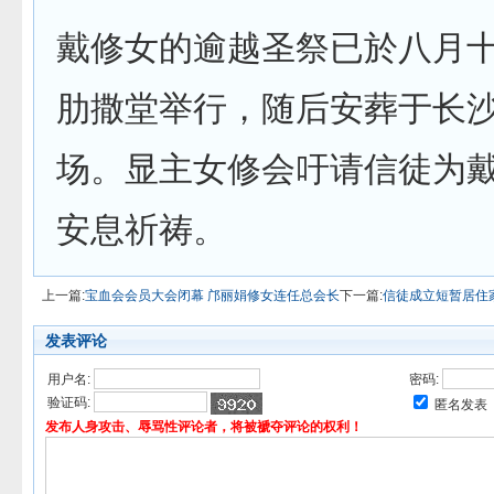
戴修女的逾越圣祭已於八月
肋撒堂举行，随后安葬于长
场。显主女修会吁请信徒为
安息祈祷。
上一篇:
宝血会会员大会闭幕 邝丽娟修女连任总会长
下一篇:
信徒成立短暂居住
发表评论
用户名:
密码:
验证码:
匿名发表
发布人身攻击、辱骂性评论者，将被褫夺评论的权利！