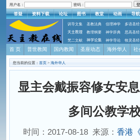
用户名：
密码：
答疑
资料下载
论坛
图书
教堂
动画
导航
训导文集
圣教法典
信理神学
多语圣经
天主教理
教理纲要
神学辞典
思高圣经
梵二文献
神学论集
神学导论
牧灵圣经
首 页
普世教闻
国内教闻
圣座动态
海外华人
社
您当前的位置：
首页
>
海外华人
显主会戴振容修女安息
多间公教学
时间：2017-08-18 来源：
香港