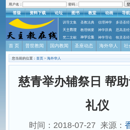
用户名：
密码：
答疑
资料下载
论坛
图书
教堂
动画
导航
训导文集
圣教法典
信理神学
多语圣经
天主教理
教理纲要
神学辞典
思高圣经
梵二文献
神学论集
神学导论
牧灵圣经
首 页
普世教闻
国内教闻
圣座动态
海外华人
社
您当前的位置：
首页
>
海外华人
慈青举办辅祭日 帮
礼仪
时间：2018-07-27 来源：