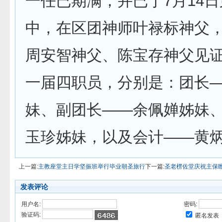
一任已期满，并已于7月14日
中，在区团神师叶禄标神父
周安智神父、陈宝存神父见
一届四职员，分别是：团长
妹、副团长——余佩婵姊妹
玉珍姊妹，以及会计——黄
上一篇:
主教座堂主日学坚振班举行毕业朝圣旅行
下一篇:
圣老楞佐堂庆祝主保
发表评论
用户名:
密码:
验证码:
匿名发表