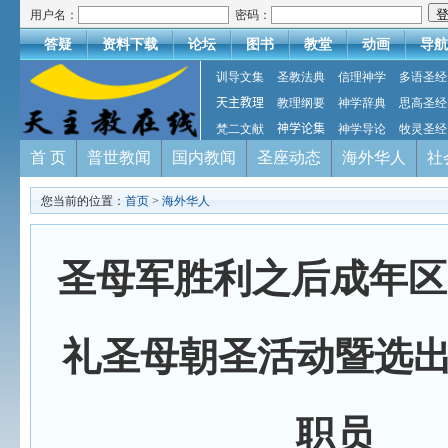
用户名：
密码：
答疑
资料下载
论坛
图书
教堂
动画
导航
训导文集
圣教法典
信理神学
多语圣经
天主教理
教理纲要
神学辞典
思高圣经
梵二文献
神学论集
神学导论
牧灵圣经
首 页
普世教闻
国内教闻
圣座动态
海外华人
社
您当前的位置：
首页
>
海外华人
圣母军胜利之后成年区
礼圣母朝圣活动暨选
职员