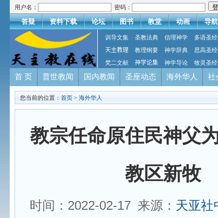
用户名：
密码：
答疑
资料下载
论坛
图书
教堂
动画
导航
训导文集
圣教法典
信理神学
多语圣经
天主教理
教理纲要
神学辞典
思高圣经
梵二文献
神学论集
神学导论
牧灵圣经
首 页
普世教闻
国内教闻
圣座动态
海外华人
社
您当前的位置：
首页
>
海外华人
教宗任命原住民神父
教区新牧
时间：2022-02-17 来源：
天亚社